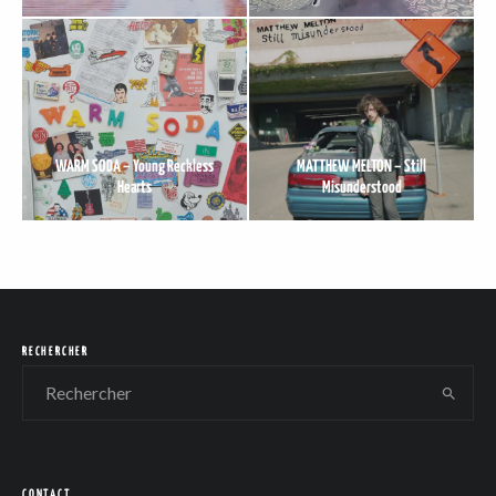
WARM SODA – Young Reckless
MATTHEW MELTON – Still
Hearts
Misunderstood
RECHERCHER
CONTACT