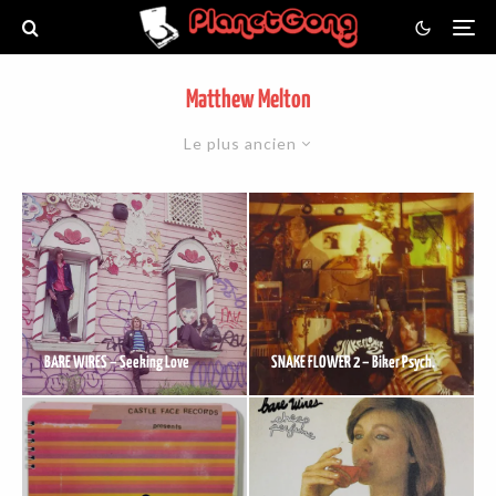
Matthew Melton
Le plus ancien
BARE WIRES – Seeking Love
SNAKE FLOWER 2 – Biker Psych.