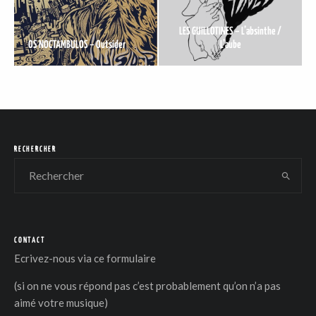
LES GUILLOTINES – L’absinthe /
OS NOCTAMBULOS – Outsider
L’aube
DER
RECHERCHER
CONTACT
Ecrivez-nous via
ce formulaire
(si on ne vous répond pas c’est probablement qu’on n’a pas
aimé votre musique)