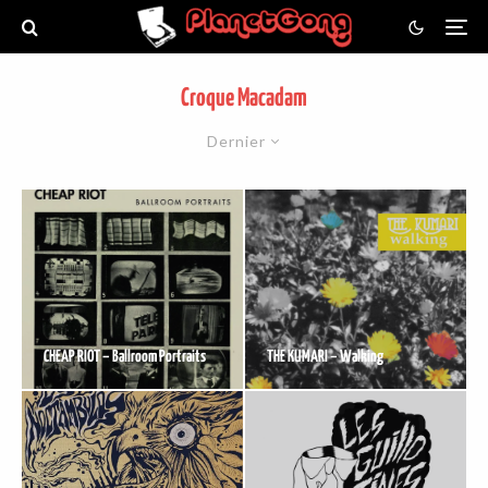
Croque Macadam
Dernier
CHEAP RIOT – Ballroom Portraits
THE KUMARI – Walking