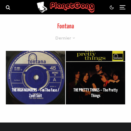
Fontana
Dernier
THE HIGH NUMBERS – I’m The Face /
THE PRETTY THINGS – The Pretty
Zoot Suit
Things