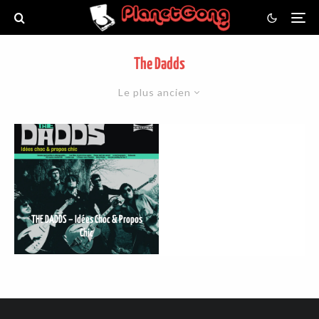
The Dadds
Le plus ancien
THE DADDS – Idées Choc & Propos
Chic