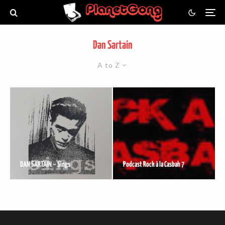
Dan Sartain
A to Z
DAN SARTAIN – Sings
Podcast Rock à la Casbah 7