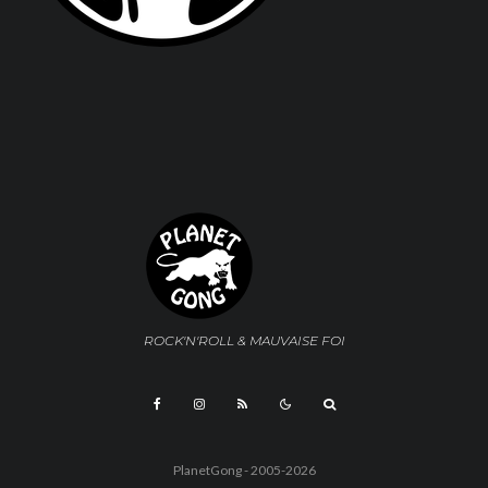
ROCK'N'ROLL & MAUVAISE FOI
PlanetGong - 2005-2026