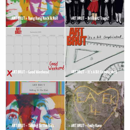
ART BRUT – Bang Bang Rock & Roll
ART BRUT – Brilliant! Tragic!
ART BRUT – Good Weekend
ART BRUT – It’s A Bit Complicated
ART BRUT – Talking To The Kids
ART BRUT – Emily Kane