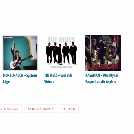
DION LUNADON – Systems
THE HIVES – Veni Vidi
KASABIAN – West Ryder
Edge
Vicious
Pauper Lunatic Asylum
DIE ARGOS
FRANK BLACK
PUNK