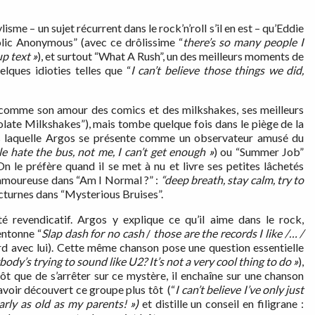
sme – un sujet récurrent dans le rock’n’roll s’il en est – qu’Eddie
lic Anonymous” (avec ce drôlissime “
there’s so many people I
up text
»
), et surtout “What A Rush”, un des meilleurs moments de
elques idioties telles que “
I can’t believe those things we did,
comme son amour des comics et des milkshakes, ses meilleurs
te Milkshakes”), mais tombe quelque fois dans le piège de la
ns laquelle Argos se présente comme un observateur amusé du
e hate the bus, not me, I can’t get enough
»
) ou “Summer Job”
n le préfère quand il se met à nu et livre ses petites lâchetés
e amoureuse dans “Am I Normal ?” :
“deep breath, stay calm, try to
octurnes dans “Mysterious Bruises”.
 revendicatif. Argos y explique ce qu’il aime dans le rock,
entonne “
Slap dash for no cash
/
those are the records I like /… /
rd avec lui). Cette même chanson pose une question essentielle
ody’s trying to sound like U2? It’s not a very cool thing to do
»
),
tôt que de s’arrêter sur ce mystère, il enchaîne sur une chanson
avoir découvert ce groupe plus tôt (“
I can’t believe I’ve only just
rly as old as my parents!
»)
et distille un conseil en filigrane :