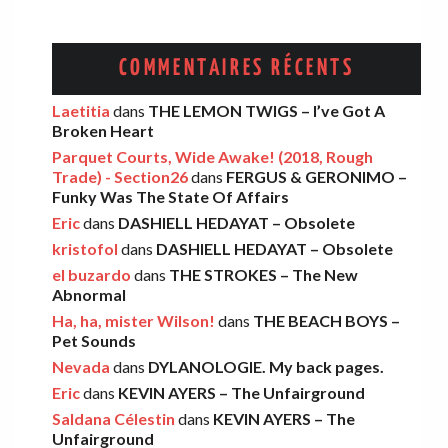
Eric
·
13 décembre 2025
AMELIA COBURN – Between The Moon
COMMENTAIRES RÉCENTS
And The Milkman
Laetitia
dans
THE LEMON TWIGS – I’ve Got A
Léo
·
9 décembre 2025
Broken Heart
Parquet Courts, Wide Awake! (2018, Rough
Trade) - Section26
dans
FERGUS & GERONIMO –
THE LEMON TWIGS – Go To School
Funky Was The State Of Affairs
Léo
·
5 novembre 2025
Eric
dans
DASHIELL HEDAYAT – Obsolete
kristofol
dans
DASHIELL HEDAYAT – Obsolete
el buzardo
dans
THE STROKES – The New
Abnormal
FOOD FIGHT – Bercow Bell
Ha, ha, mister Wilson!
dans
THE BEACH BOYS –
Eric
·
2 novembre 2025
Pet Sounds
Nevada
dans
DYLANOLOGIE. My back pages.
Eric
dans
KEVIN AYERS – The Unfairground
AARON FRAZER – Introducing…
Saldana Célestin
dans
KEVIN AYERS – The
Léo
·
29 octobre 2025
Unfairground