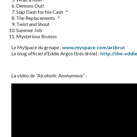
Demons Out!
Slap Dash for No Cash *
The Replacements *
Twist and Shout
Summer Job
Mysterious Bruises
Le MySpace du groupe :
www.myspace.com/artbrut
Le blog officiel d’Eddie Argos (très drôle) :
http://the-eddi
La vidéo de “Alcoholic Anonymous” :