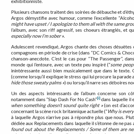
exhibitionniste.
Plusieurs chansons traitent des soirées de débauche et d’éthyli
Argos démystifie avec humour, comme l’excellente “Alcoho
might have upset / I apologize to them all with the same gro
l’album, avec son riff agressif, ses choeurs étranglés, et qu
especially now I’m sober
»
.
Adulescent revendiqué, Argos chante des choses désuètes 
compagnons en période de crise (dans “DC Comics & Chocola
chanson-anecdote. C’est le cas pour “The Passenger”, da
monde qui l’entoure, avec un texte peu inspiré (“
some peopl
inintéressante aussi bien musicalement que dans le texte. O
(comme lorsqu’il explique le stress qui lui procure la parad
hide those sweaty palms
»
) ou lorsqu’il narre ses déboires n
Un des aspects intéressants de l’album concerne son côté
[i]
notamment dans “Slap Dash For No Cash”
dans laquelle il 
when something doesn’t sound quite right
»
(on est d’acco
concernant la scène rock britannique actuelle (“
Why is everyb
à laquelle Argos n’arrive pas à répondre plus que nous. Plu
dédiée aux Replacements dans laquelle il s’étonne de ne pas 
found out about the Replacements / Some of them are nea