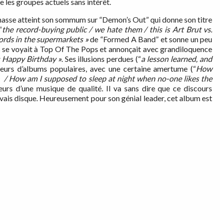
e les groupes actuels sans intérêt.
 masse atteint son sommum sur “Demon’s Out” qui donne son titre
“
the
record-buying public / we hate them / this is Art Brut vs.
ords in the supermarkets
»
de “Formed A Band” et sonne un peu
se voyait à Top Of The Pops et annonçait avec grandiloquence
as Happy
Birthday
»
. Ses illusions perdues (“
a lesson learned, and
eteurs d’albums populaires, avec une certaine amertume (“
How
e / How am I supposed to sleep at night when no-one likes the
urs d’une musique de qualité. Il va sans dire que ce discours
vais disque. Heureusement pour son génial leader, cet album est