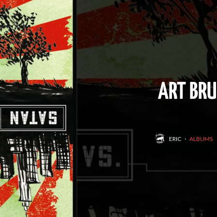
ART BRUT
ERIC
·
ALBUMS