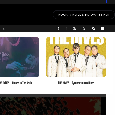
ROCK'N'ROLL & MAUVAISE FOI
 – Z
 FANGS – Dinner In The Dark
THE HIVES – Tyrannosaurus Hives