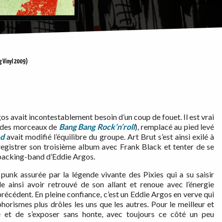
g Vinyl 2009)
s avait incontestablement besoin d’un coup de fouet. Il est vrai
rt des morceaux de
Bang Bang Rock’n’roll
), remplacé au pied levé
ed
avait modifié l’équilibre du groupe. Art Brut s’est ainsi exilé à
nregistrer son troisième album avec Frank Black et tenter de se
e backing-band d’Eddie Argos.
unk assurée par la légende vivante des Pixies qui a su saisir
 ainsi avoir retrouvé de son allant et renoue avec l’énergie
précédent. En pleine confiance, c’est un Eddie Argos en verve qui
horismes plus drôles les uns que les autres. Pour le meilleur et
ne et de s’exposer sans honte, avec toujours ce côté un peu