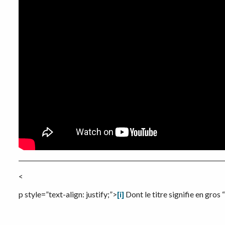
<
p style=”text-align: justify;”>
[i]
Dont le titre signifie en gros 