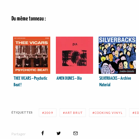
Du même tonneau :
THEE VICARS – Psychotic
AMEN DUNES – Dia
SILVERBACKS – Archive
Beat !
Material
ÉTIQUETTES
2009
ART BRUT
COOKING VINYL
ED
Partager