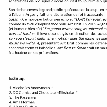
achetez des vieux disques d’occasion, c’est toujours mieux qu
Son dédain envers le grand public qui écoute de la soupe en
à l’album. Argos y fait une déclaration de foi fracassante : 
Satan
»
. Ce morceau fait un peu écho au “
Don’t buy your rec
comme un aveu d’impuissance pour Art Brut. En 2005 Argos 
(et humour bien sûr) “
I’m gonna write a song as universal 
learned hard
»
), il lève deux doigts en direction des ach
can
you sleep at night when nobody likes the music we lik
music we write
»
), présentant Art Brut comme les défense
sonnerait creux et imbécile si
Art Brut vs. Satan
était un mau
à la hauteur de ses prétentions.
Tracklisting
:
Alcoholics Anonymous *
DC Comics and Chocolate Milkshake *
The Passenger
Am I Normal?
What a Rush *