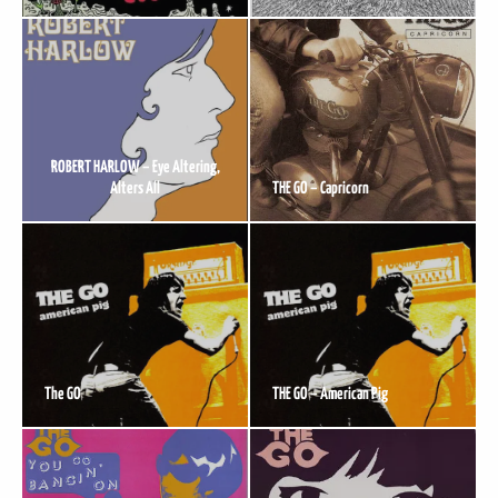
ROBERT HARLOW – Eye Altering,
Alters All
THE GO – Capricorn
The GO
THE GO – American Pig