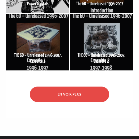
Power Crystals
The GO – Unreleased 1996-2007
DER
THE GO – Unreleased 1996-2007.
THE GO – Unreleased 1996-2007.
Cassette 1
Cassette 2
EN VOIR PLUS