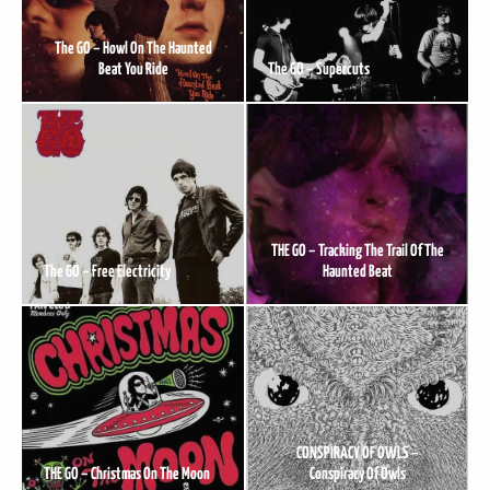
The GO – Howl On The Haunted
Beat You Ride
The GO – Supercuts
THE GO – Tracking The Trail Of The
The GO – Free Electricity
Haunted Beat
CONSPIRACY OF OWLS –
THE GO – Christmas On The Moon
Conspiracy Of Owls