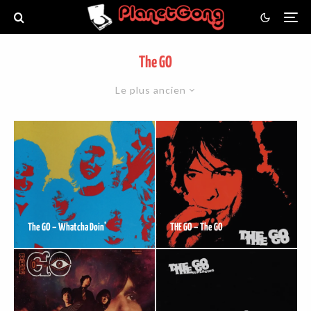
The GO
Le plus ancien
The GO – Whatcha Doin’
THE GO – The GO