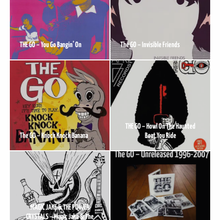
THE GO – You Go Bangin’ On
The GO – Invisible Friends
THE GO – Howl On The Haunted
The GO – Knock Knock Banana
Beat You Ride
MAGIC JAKE & THE POWER
CRYSTALS – Magic Jake & The