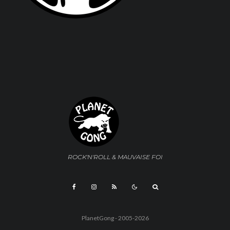
ROCK'N'ROLL & MAUVAISE FOI
PlanetGong - 2005-2026