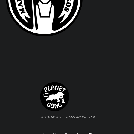
ROCK'N'ROLL & MAUVAISE FOI