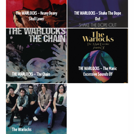
The WARLOCKS – Heavy Deavy
THE WARLOCKS – Shake The Dope
Skull Lover
Out
DER
THE WARLOCKS – The Manic
THE WARLOCKS – The Chain
Excessive Sounds Of
The Warlocks