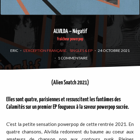
ALVILDA – Négatif
Fraîcheur powerpop
ERIC
·
L'EXCEPTION FRANÇAISE
SINGLES & EP
·
24 OCTOBRE 2021
·
1 COMMENTAIRE
(Alien Snatch 2021)
Elles sont quatre, parisiennes et ressuscitent les fantômes des
Calamités sur un premier EP fougueux à la saveur powerpop sucrée.
C’est la petite sensation powerpop de cette rentrée 2021. En
quatre chansons, Alvilda redonnent du baume au coeur aux
amateurs de chanson pop aux contours punk. Pleines