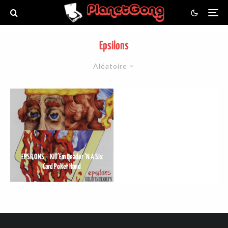
Epsilons
Aléatoire
EPSILONS – Kill’Em Deader ‘N A Six
Card Poker Hand