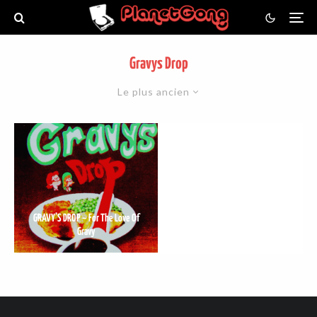
Gravys Drop
Le plus ancien
GRAVY’S DROP – For The Love Of
Gravy