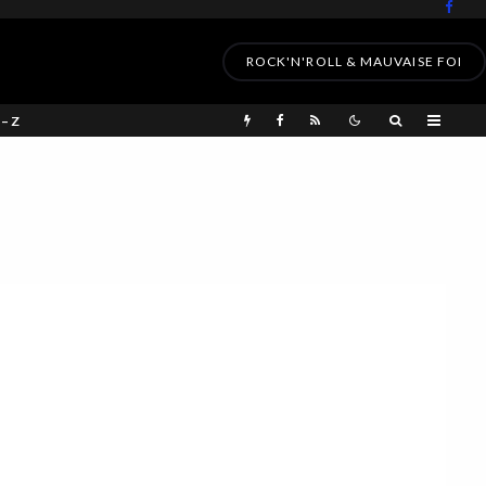
ROCK'N'ROLL & MAUVAISE FOI
 – Z