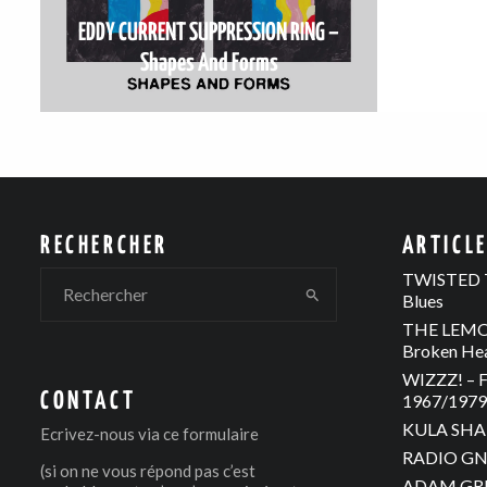
EDDY CURRENT SUPPRESSION RING –
Shapes And Forms
RECHERCHER
ARTICL
TWISTED T
Blues
THE LEMON
Broken He
WIZZZ! – F
CONTACT
1967/1979 
KULA SHAK
Ecrivez-nous via
ce formulaire
RADIO GNO
(si on ne vous répond pas c’est
ADAM GREE