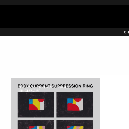
CH
INTERNATIONAL ROCK'N'ROLL
SINGLES & EP