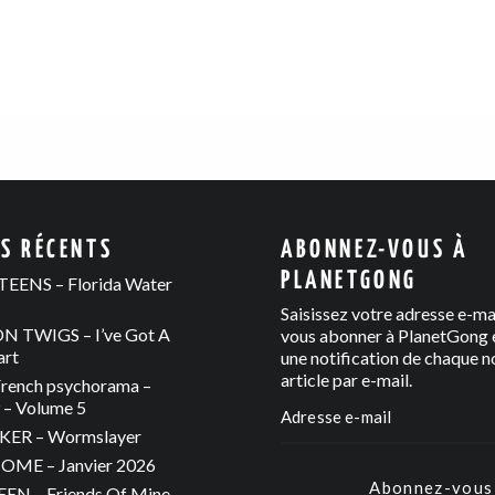
ES RÉCENTS
ABONNEZ-VOUS À
PLANETGONG
EENS – Florida Water
Saisissez votre adresse e-ma
 TWIGS – I’ve Got A
vous abonner à PlanetGong e
art
une notification de chaque n
article par e-mail.
rench psychorama –
– Volume 5
ER – Wormslayer
ME – Janvier 2026
Abonnez-vous
N – Friends Of Mine