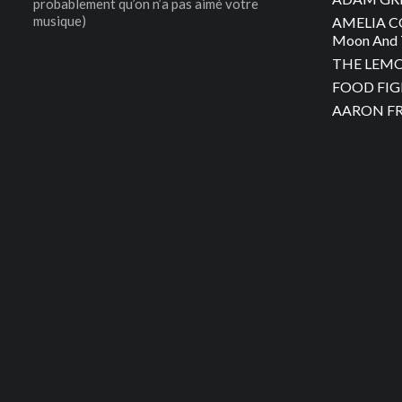
probablement qu’on n’a pas aimé votre
musique)
AMELIA C
Moon And 
THE LEMON
FOOD FIGH
AARON FRA