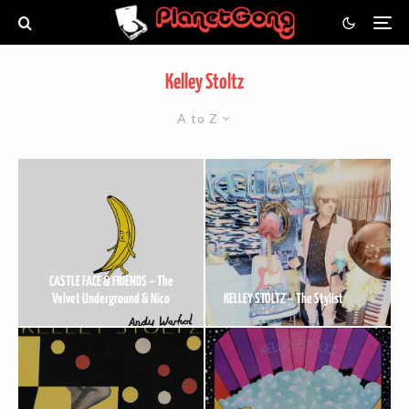
Kelley Stoltz
A to Z
CASTLE FACE & FRIENDS – The
Velvet Underground & Nico
KELLEY STOLTZ – The Stylist