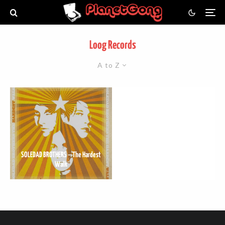
Loog Records
A to Z
SOLEDAD BROTHERS – The Hardest
Walk