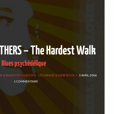
THERS – The Hardest Walk
Blues psychédélique
LK & ROCK'N'ROLL ROOTS
US GARAGE & INDIE ROCK
·
3 AVRIL 2006
·
1 COMMENTAIRE