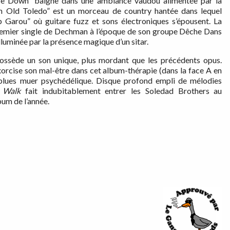
 Me Down” baigne dans une ambiance vaudou alimentée par la
an Old Toledo” est un morceau de country hantée dans lequel
p Garou” où guitare fuzz et sons électroniques s’épousent. La
premier single de Dechman à l’époque de son groupe Dêche Dans
luminée par la présence magique d’un sitar.
ssède un son unique, plus mordant que les précédents opus.
xorcise son mal-être dans cet album-thérapie (dans la face A en
n blues muer psychédélique. Disque profond empli de mélodies
 Walk
fait indubitablement entrer les Soledad Brothers au
bum de l’année.