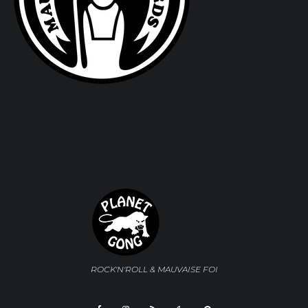
ROCK'N'ROLL & MAUVAISE FOI