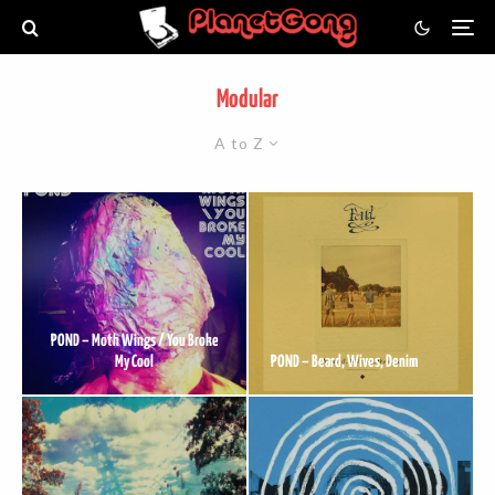
Modular
A to Z
POND – Moth Wings / You Broke
My Cool
POND – Beard, Wives, Denim