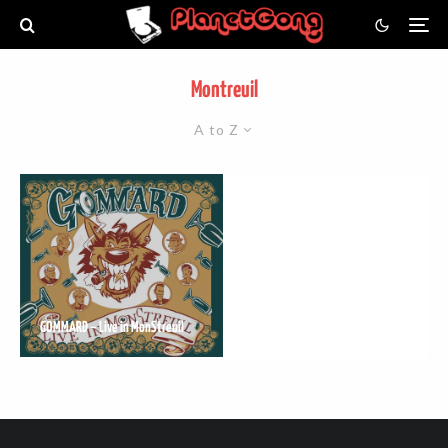
Montreuil
A to Z
GOMMARD – Live in MonStreuil