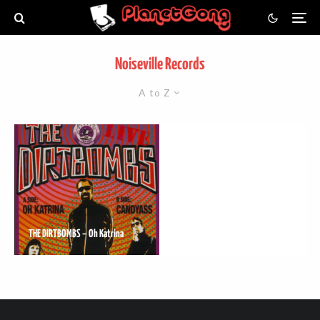
Noiseville Records
A to Z
THE DIRTBOMBS – Oh Katrina