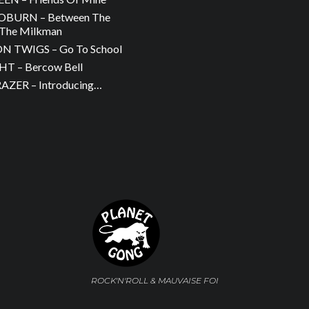
OBURN – Between The
The Milkman
 TWIGS – Go To School
T – Bercow Bell
ZER – Introducing…
ROCK'N'ROLL & MAUVAISE FOI