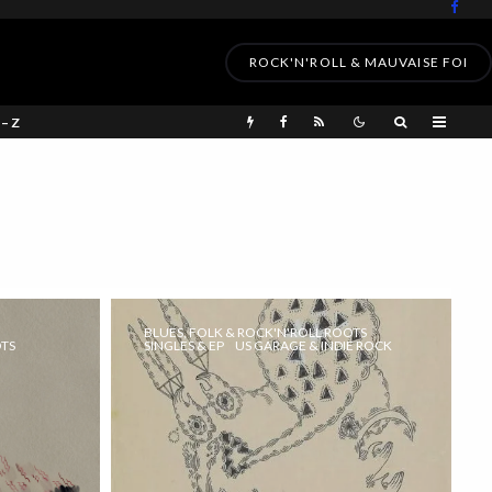
ROCK'N'ROLL & MAUVAISE FOI
 – Z
BLUES, FOLK & ROCK'N'ROLL ROOTS
OTS
SINGLES & EP
US GARAGE & INDIE ROCK