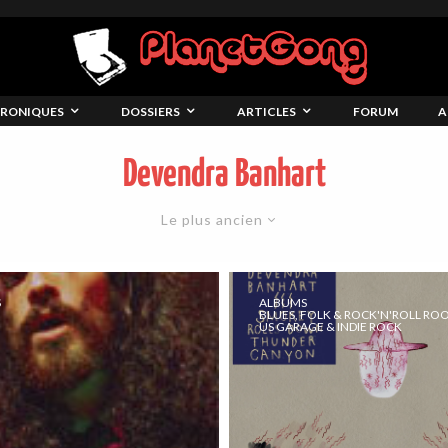
RONIQUES
DOSSIERS
ARTICLES
FORUM
A
Devendra Banhart
Le plus ancien
S
ALBUMS
BLUES, FOLK & ROCK'N'ROLL RO
US GARAGE & INDIE ROCK