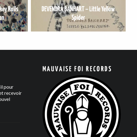
ey Rolls
DEVENDRA BANHART – Little Yellow
on
Spider
MAUVAISE FOI RECORDS
il pour
t recevoir
ouvel