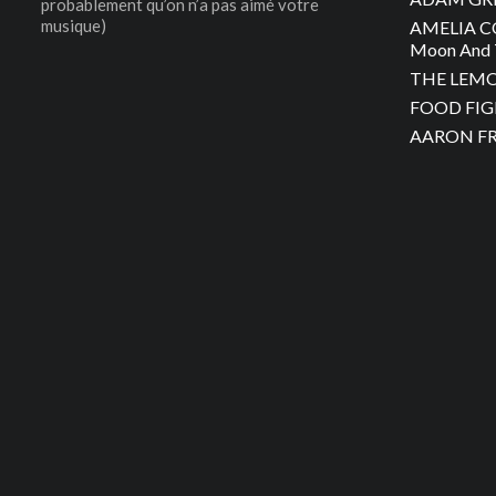
probablement qu’on n’a pas aimé votre
musique)
AMELIA C
Moon And 
THE LEMON
FOOD FIGH
AARON FRA