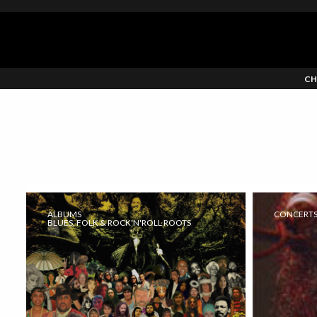
CH
ALBUMS
CONCERT
BLUES, FOLK & ROCK'N'ROLL ROOTS