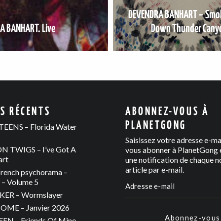
DEVENDRA BANHART – Smok
A BANHART. Live
Down Thunder Cany
ES RÉCENTS
ABONNEZ-VOUS À
PLANETGONG
EENS – Florida Water
Saisissez votre adresse e-ma
 TWIGS – I’ve Got A
vous abonner à PlanetGong e
art
une notification de chaque n
article par e-mail.
rench psychorama –
– Volume 5
ER – Wormslayer
ME – Janvier 2026
Abonnez-vous
N – Friends Of Mine