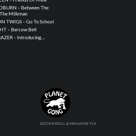
OBURN – Between The
The Milkman
 TWIGS – Go To School
T – Bercow Bell
ZER – Introducing…
ROCK'N'ROLL & MAUVAISE FOI