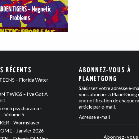
IDDEN TIGERS – Magnetic
Problems
ES RÉCENTS
ABONNEZ-VOUS À
PLANETGONG
EENS – Florida Water
Saisissez votre adresse e-ma
 TWIGS – I’ve Got A
vous abonner à PlanetGong e
art
une notification de chaque n
article par e-mail.
rench psychorama –
– Volume 5
ER – Wormslayer
ME – Janvier 2026
Abonnez-vous
N – Friends Of Mine