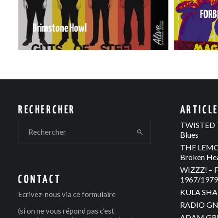
FORB
Brimstone Howl
RECHERCHER
ARTICL
TWISTED T
Blues
THE LEMON
Broken He
WIZZZ! – F
CONTACT
1967/1979 
KULA SHAK
Ecrivez-nous via
ce formulaire
RADIO GNO
(si on ne vous répond pas c’est
ADAM GREE