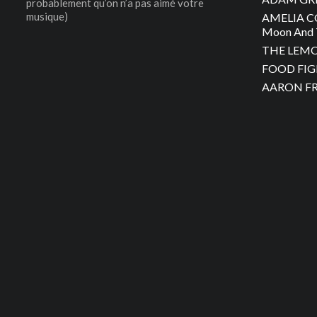
probablement qu’on n’a pas aimé votre
musique)
AMELIA C
Moon And 
THE LEMON
FOOD FIGH
AARON FRA