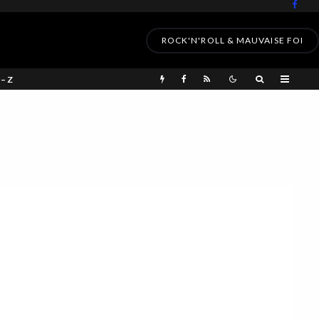
ROCK'N'ROLL & MAUVAISE FOI
 – Z