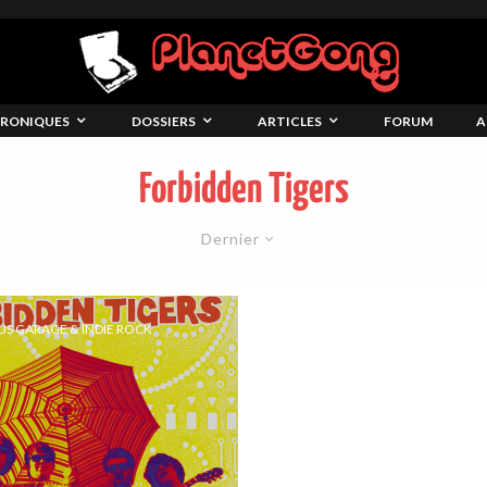
RONIQUES
DOSSIERS
ARTICLES
FORUM
A
Forbidden Tigers
Dernier
US GARAGE & INDIE ROCK