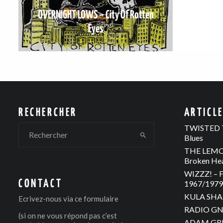
OVERNIGHT LOWS – City Of Rotten
Eyes
RECHERCHER
ARTICL
TWISTED T
Blues
THE LEMON
Broken He
WIZZZ! – F
CONTACT
1967/1979 
KULA SHAK
Ecrivez-nous via
ce formulaire
RADIO GNO
(si on ne vous répond pas c’est
ADAM GREE