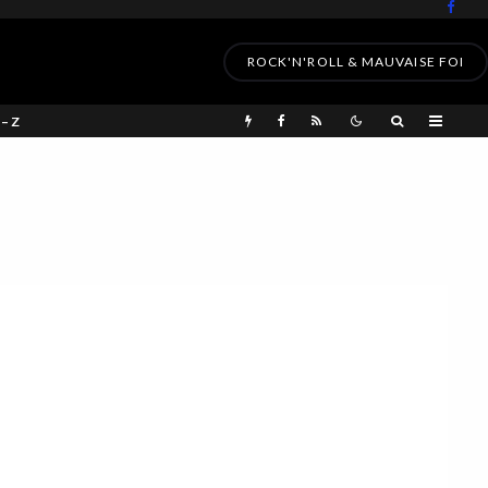
ROCK'N'ROLL & MAUVAISE FOI
 – Z