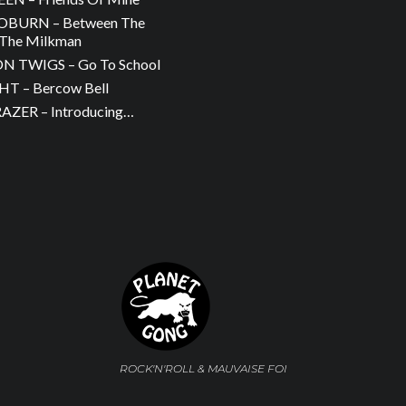
OBURN – Between The
The Milkman
 TWIGS – Go To School
T – Bercow Bell
ZER – Introducing…
ROCK'N'ROLL & MAUVAISE FOI