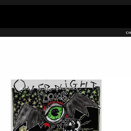
CH
ALBUMS
US GARAGE & INDIE ROCK