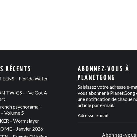
ES RÉCENTS
ABONNEZ-VOUS À
PLANETGONG
EENS – Florida Water
Saisissez votre adresse e-ma
 TWIGS – I’ve Got A
vous abonner à PlanetGong e
art
une notification de chaque n
article par e-mail.
rench psychorama –
– Volume 5
ER – Wormslayer
ME – Janvier 2026
Abonnez-vous
N – Friends Of Mine