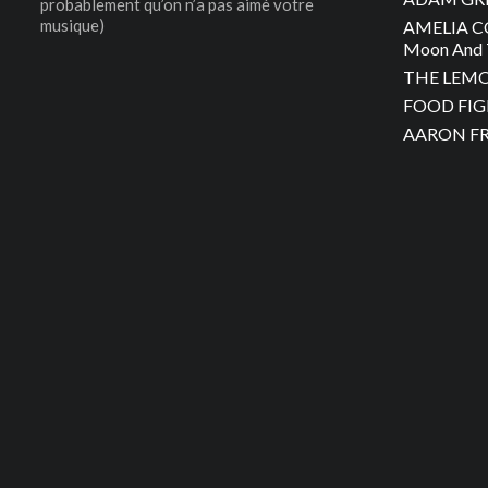
probablement qu’on n’a pas aimé votre
musique)
AMELIA C
Moon And 
THE LEMON
FOOD FIGH
AARON FRA