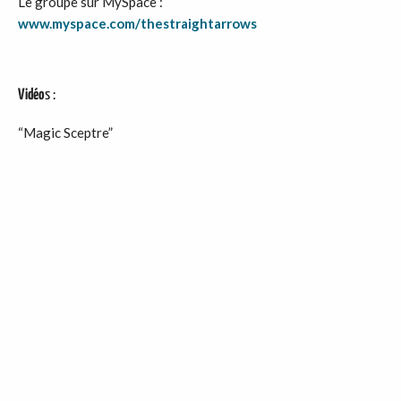
Le groupe sur MySpace :
www.myspace.com/thestraightarrows
Vidéo
s :
“Magic Sceptre”