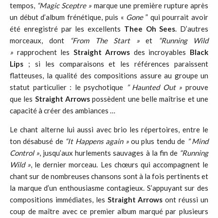
tempos,
“Magic Sceptre
»
marque une première rupture après
un début d’album frénétique, puis «
Gone
” qui pourrait avoir
été enregistré par les excellents
Thee Oh Sees
. D’autres
morceaux, dont
“From The Start
»
et
“Running Wild
»
rapprochent les
Straight Arrows
des incroyables
Black
Lips
; si les comparaisons et les références paraissent
flatteuses, la qualité des compositions assure au groupe un
statut particulier : le psychotique
” Haunted Out »
prouve
que les
Straight
Arrows
possèdent une belle maîtrise et une
capacité à créer des ambiances …
Le chant alterne lui aussi avec brio les répertoires, entre le
ton désabusé de
“It Happens again
»
ou plus tendu de
” Mind
Control »
, jusqu’aux hurlements sauvages à la fin de
“Running
Wild
»
, le dernier morceau. Les chœurs qui accompagnent le
chant sur de nombreuses chansons sont à la fois pertinents et
la marque d’un enthousiasme contagieux. S’appuyant sur des
compositions immédiates, les
Straight
Arrows
ont réussi un
coup de maître avec ce premier album marqué par plusieurs