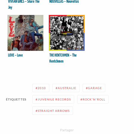
VIVIAN GIRLS – Share The
NOUVELLAS – Nouvellas
Joy
LOVE – Love
THE HENTCHMEN – The
Hentchmen
2010
AUSTRALIE
GARAGE
ÉTIQUETTES
JUVENILE RECORDS
ROCK'N'ROLL
STRAIGHT ARROWS
Partager