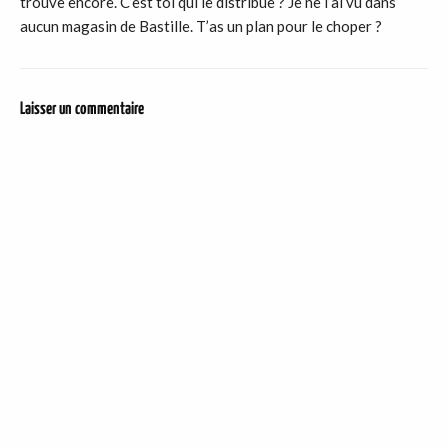
trouve encore. C’est toi qui le distribue ? Je ne l’ai vu dans
aucun magasin de Bastille. T’as un plan pour le choper ?
Laisser un commentaire
DER