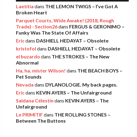
AMELIA COBURN – Between The Moon
Laetitia
dans
THE LEMON TWIGS – I’ve Got A
Broken Heart
And The Milkman
Parquet Courts, Wide Awake! (2018, Rough
Léo
·
9 décembre 2025
Trade) - Section26
dans
FERGUS & GERONIMO –
Funky Was The State Of Affairs
Eric
dans
DASHIELL HEDAYAT – Obsolete
THE LEMON TWIGS – Go To School
kristofol
dans
DASHIELL HEDAYAT – Obsolete
Léo
·
5 novembre 2025
el buzardo
dans
THE STROKES – The New
Abnormal
Ha, ha, mister Wilson!
dans
THE BEACH BOYS –
FOOD FIGHT – Bercow Bell
Pet Sounds
Nevada
dans
DYLANOLOGIE. My back pages.
Eric
·
2 novembre 2025
Eric
dans
KEVIN AYERS – The Unfairground
Saldana Célestin
dans
KEVIN AYERS – The
Unfairground
AARON FRAZER – Introducing…
Le PRIMITIF
dans
THE ROLLING STONES –
Léo
·
29 octobre 2025
Between The Buttons