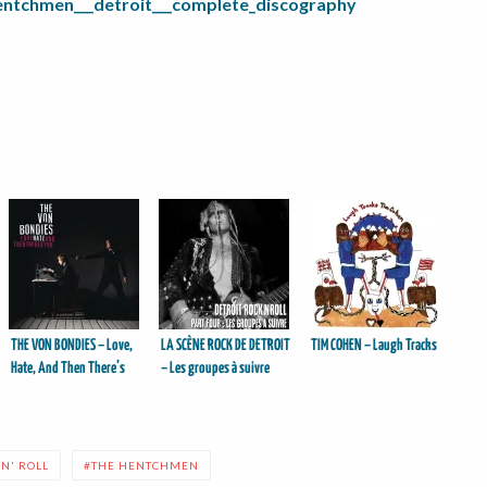
entchmen___detroit___complete_discography
THE VON BONDIES – Love,
LA SCÈNE ROCK DE DETROIT
TIM COHEN – Laugh Tracks
Hate, And Then There’s
– Les groupes à suivre
You
'N' ROLL
THE HENTCHMEN