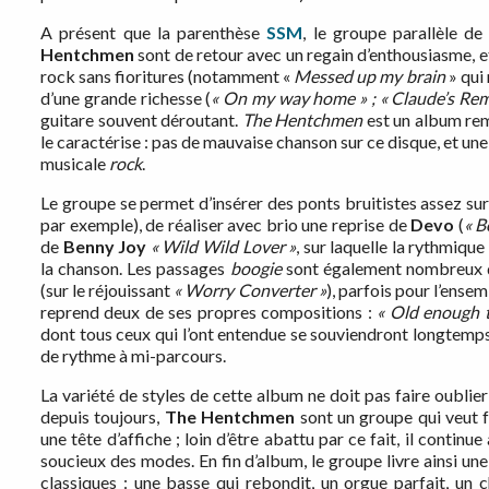
A présent que la parenthèse
SSM
, le groupe parallèle de
Hentchmen
sont de retour avec un regain d’enthousiasme, et
rock sans fioritures (notamment «
Messed up my brain
» qui
d’une grande richesse (
« On my way home » ; « Claude’s Rem
guitare souvent déroutant.
The Hentchmen
est un album rem
le caractérise : pas de mauvaise chanson sur ce disque, et une
musicale
rock
.
Le groupe se permet d’insérer des ponts bruitistes assez su
par exemple), de réaliser avec brio une reprise de
Devo
(
« B
de
Benny
Joy
« Wild
Wild Lover »
, sur laquelle la rythmiqu
la chanson. Les passages
boogie
sont également nombreux d
(sur le réjouissant
« Worry Converter »
), parfois pour l’ense
reprend deux de ses propres compositions :
« Old enough t
dont tous ceux qui l’ont entendue se souviendront longtemps
de rythme à mi-parcours.
La variété de styles de cette album ne doit pas faire oubli
depuis toujours,
The
Hentchmen
sont un groupe qui veut f
une tête d’affiche ; loin d’être abattu par ce fait, il continue
soucieux des modes. En fin d’album, le groupe livre ainsi un
classiques : une basse qui rebondit, un orgue parfait, un 