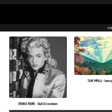
CH
TAME IMPALA – Inners
SPARKLE MOORE – Skull & Crossbones