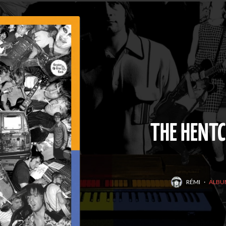
THE HENT
RÉMI
·
ALBU