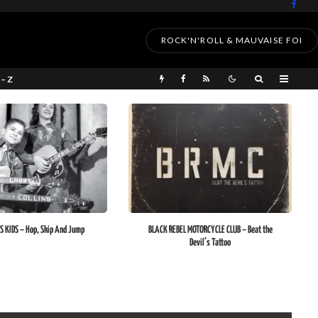
ROCK'N'ROLL & MAUVAISE FOI
 – Z
S KIDS – Hop, Skip And Jump
BLACK REBEL MOTORCYCLE CLUB – Beat the
Devil’s Tattoo