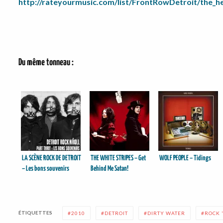
http://rateyourmusic.com/list/FrontRowDetroit/the_h
Du même tonneau :
LA SCÈNE ROCK DE DETROIT
THE WHITE STRIPES – Get
WOLF PEOPLE – Tidings
– Les bons souvenirs
Behind Me Satan!
ÉTIQUETTES
2010
DETROIT
DIRTY WATER
ROCK 