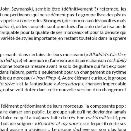
 John Szymanski, semble être (définitivement ?) refermée, les
 une pertinence qui ne se dément pas. Le groupe livre des pistes
 rappelle
« Loose
»
des
Stooges
), des morceaux désinvoltes mais
ains »
), où les couplets sont ponctués d’un solo de farfisa ou de
arquable pour la qualité de ses morceaux et pour la densité qui
 variété de styles importante, en restant toutefois dans la sphère
rprenants dans certains de leurs morceaux (
« Alladdin’s Castle »
,
ottled up »
) et une autre d’une extraordinaire chanson
rockabilly
e donne toute sa mesure avant le solo de guitare qui fait exploser
ans l’album, parfois seulement pour un changement de rythme
mble du morceau (
« Iron Pimp »
). Autre élément curieux, le groupe
o drive »
et la fantastique
« Accusatory »
, chanson impeccable
, qui se voit dotée dans cette nouvelle version d’un changement
er l’élément prédominant de leurs morceaux, la composante pop :
aire danser son public. Le groupe sait qu’il ne deviendra jamais
 à faire ce qu’il a toujours fait : du très bon
rock’n’roll
festif, peu
e ballade soignée,
« Knockin’ at my door »
, sur lequel il récite ses
chant assuré à plusieurs… Le disque s’achève sur son plus long