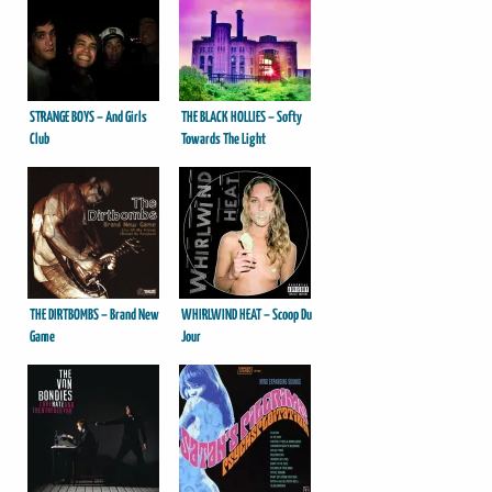
STRANGE BOYS – And Girls
THE BLACK HOLLIES – Softy
Club
Towards The Light
THE DIRTBOMBS – Brand New
WHIRLWIND HEAT – Scoop Du
Game
Jour