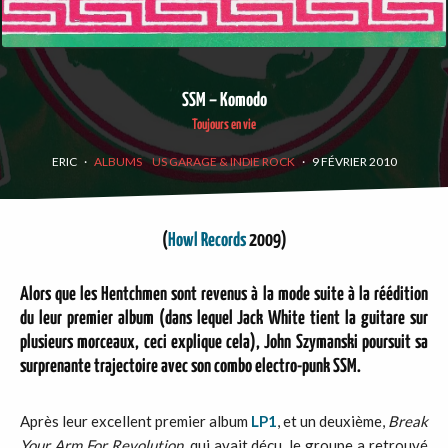
SSM – Komodo
Toujours en vie
ERIC
·
ALBUMS
US GARAGE & INDIE ROCK
·
9 FÉVRIER 2010
(
Howl Records
2009)
Alors que les Hentchmen sont revenus à la mode suite à la réédition
du leur premier album (dans lequel Jack White tient la guitare sur
plusieurs morceaux, ceci explique cela), John Szymanski poursuit sa
surprenante trajectoire avec son combo electro-punk SSM.
Après leur excellent premier album
LP1
, et un deuxième,
Break
Your Arm For Revolution,
qui avait déçu, le groupe a retrouvé