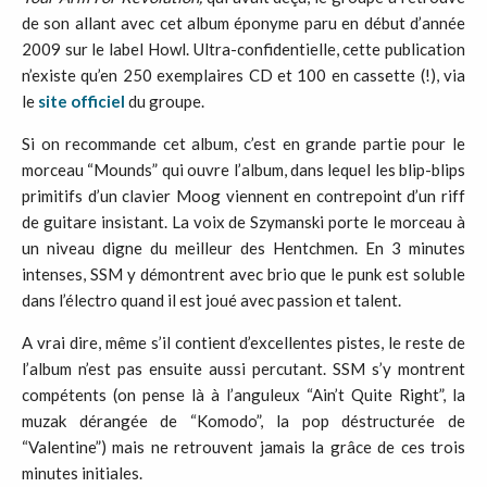
de son allant avec cet album éponyme paru en début d’année
2009 sur le label Howl. Ultra-confidentielle, cette publication
n’existe qu’en 250 exemplaires CD et 100 en cassette (!), via
le
site officiel
du groupe.
Si on recommande cet album, c’est en grande partie pour le
morceau “Mounds” qui ouvre l’album, dans lequel les blip-blips
primitifs d’un clavier Moog viennent en contrepoint d’un riff
de guitare insistant. La voix de Szymanski porte le morceau à
un niveau digne du meilleur des Hentchmen. En 3 minutes
intenses, SSM y démontrent avec brio que le punk est soluble
dans l’électro quand il est joué avec passion et talent.
A vrai dire, même s’il contient d’excellentes pistes, le reste de
l’album n’est pas ensuite aussi percutant. SSM s’y montrent
compétents (on pense là à l’anguleux “Ain’t Quite Right”, la
muzak dérangée de “Komodo”, la pop déstructurée de
“Valentine”) mais ne retrouvent jamais la grâce de ces trois
minutes initiales.