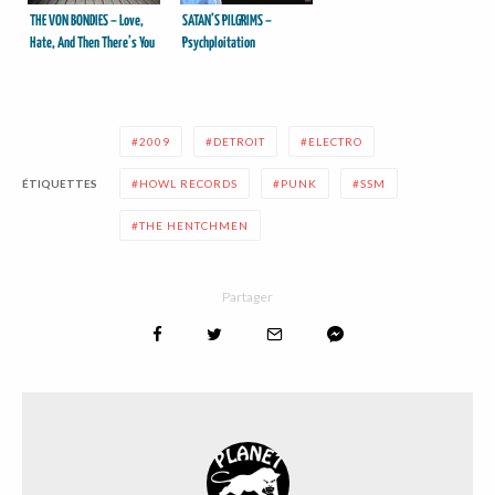
THE VON BONDIES – Love,
SATAN’S PILGRIMS –
Hate, And Then There’s You
Psychploitation
2009
DETROIT
ELECTRO
ÉTIQUETTES
HOWL RECORDS
PUNK
SSM
THE HENTCHMEN
Partager