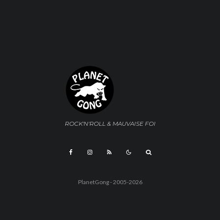
ROCK'N'ROLL & MAUVAISE FOI
PlanetGong - 2005-2026