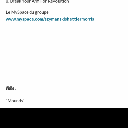
Break Your Arm For Revolution
Le MySpace du groupe :
www.myspace.com/szymanskishettlermorris
Vidéo
:
“Mounds”