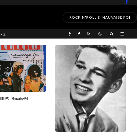
ROCK'N'ROLL & MAUVAISE FOI
 – Z
LULLIES – Mauvaise Foi