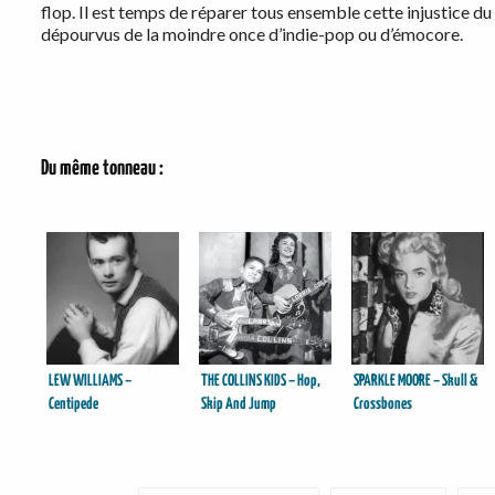
flop. Il est temps de réparer tous ensemble cette injustice d
dépourvus de la moindre once d’indie-pop ou d’émocore.
Du même tonneau :
LEW WILLIAMS –
THE COLLINS KIDS – Hop,
SPARKLE MOORE – Skull &
Centipede
Skip And Jump
Crossbones