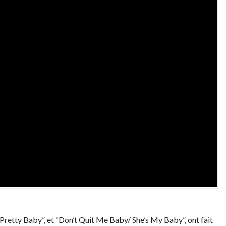
Pretty Baby”, et “Don’t Quit Me Baby/ She’s My Baby”, ont fait