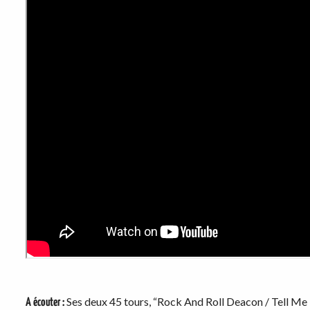
Ses deux 45 tours, “Rock And Roll Deacon / Tell Me 
A écouter :