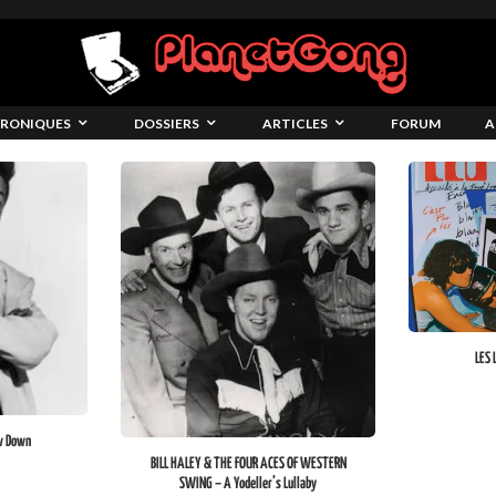
RONIQUES
DOSSIERS
ARTICLES
FORUM
A
LES 
w Down
BILL HALEY & THE FOUR ACES OF WESTERN
SWING – A Yodeller’s Lullaby