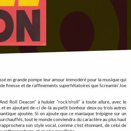
ssé en grande pompe leur amour immodéré pour la musique qui
eu de finesse et de raffinements superfétatoires que Screamin’ Joe
d Roll Deacon” à hululer “rock’n’roll” à toute allure, avec le
 en ajoutant de-ci de-là au petit bonheur deux ou trois autres
mantique ajoutée. Si on ajoute que ce maniaque trépigne sur un
surchauffés, tout le monde conviendra du caractère au plus haut
 rapprochera son style vocal, comme c’est étonnant, de celui de
lus anthropophage, et en plus maxillaire.