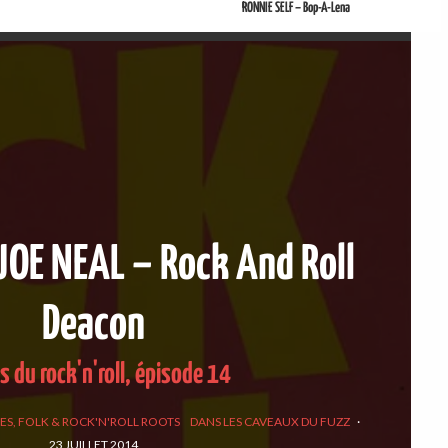
RONNIE SELF – Bop-A-Lena
JOE NEAL – Rock And Roll
Deacon
s du rock'n'roll, épisode 14
ES, FOLK & ROCK'N'ROLL ROOTS
DANS LES CAVEAUX DU FUZZ
·
23 JUILLET 2014