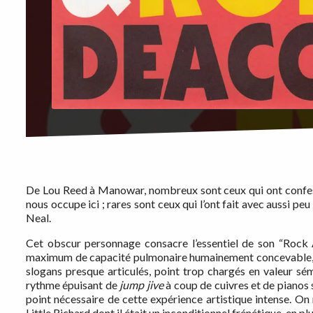
De Lou Reed à Manowar, nombreux sont ceux qui ont confe
nous occupe ici ; rares sont ceux qui l’ont fait avec aussi p
Neal.
Cet obscur personnage consacre l’essentiel de son “Rock An
maximum de capacité pulmonaire humainement concevable, et
slogans presque articulés, point trop chargés en valeur sé
rythme épuisant de
jump jive
à coup de cuivres et de pianos 
point nécessaire de cette expérience artistique intense. On
Little Richard dont il était un inconditionnel frénétique, en p