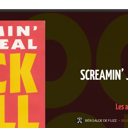
SCREAMIN’ 
Les a
BÉROALDE DE FUZZ
·
BLU