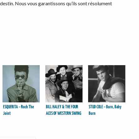
u destin. Nous vous garantissons qu’ils sont résolument
ESQUERITA – Rock The
BILL HALEY & THE FOUR
STUD COLE – Burn, Baby
Joint
ACES OF WESTERN SWING
Burn
– A Yodeller’s Lullaby