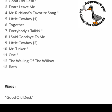
Good Old Desk *
Don’t Leave Me
Mr. Richland’s Favorite Song *
Little Cowboy (1)
Together
Everybody’s Talkin’ *
I Said Goodbye To Me
Little Cowboy (2)
Mr. Tinker *
One *
The Wailing Of The Willow
Bath
Vidéos
:
“Good Old Desk”