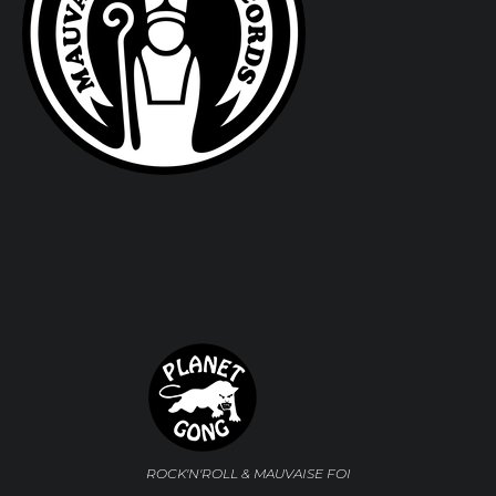
ROCK'N'ROLL & MAUVAISE FOI