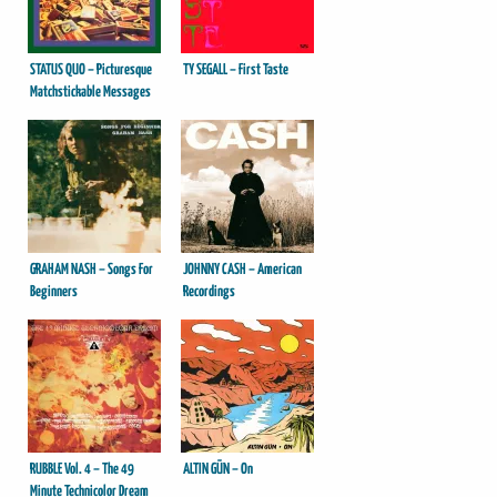
STATUS QUO – Picturesque
TY SEGALL – First Taste
Matchstickable Messages
From The Status Quo
GRAHAM NASH – Songs For
JOHNNY CASH – American
Beginners
Recordings
RUBBLE Vol. 4 – The 49
ALTIN GÜN – On
Minute Technicolor Dream