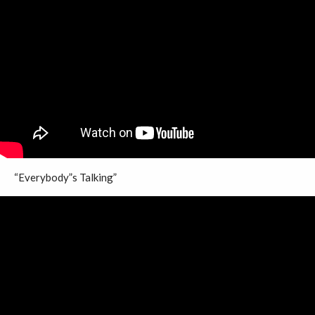
“Everybody”s Talking”