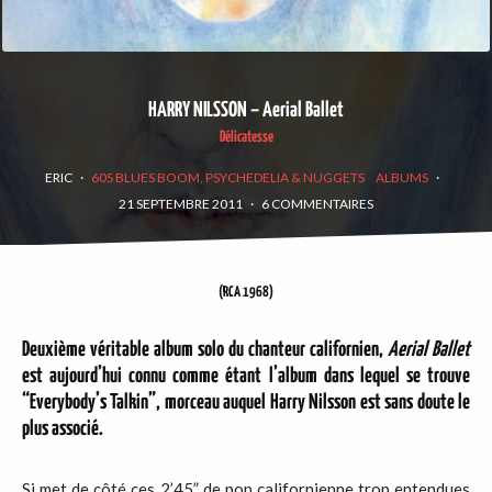
HARRY NILSSON – Aerial Ballet
Délicatesse
ERIC
·
60S BLUES BOOM, PSYCHEDELIA & NUGGETS
ALBUMS
·
21 SEPTEMBRE 2011
·
6 COMMENTAIRES
(RCA 1968)
Deuxième véritable album solo du chanteur californien,
Aerial Ballet
est aujourd’hui connu comme étant l’album dans lequel se trouve
“Everybody’s Talkin”, morceau auquel Harry Nilsson est sans doute le
plus associé.
Si met de côté ces 2’45” de pop californienne trop entendues