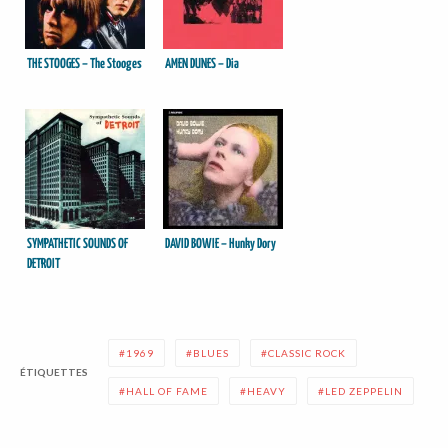
THE STOOGES – The Stooges
AMEN DUNES – Dia
SYMPATHETIC SOUNDS OF
DAVID BOWIE – Hunky Dory
DETROIT
1969
BLUES
CLASSIC ROCK
ÉTIQUETTES
HALL OF FAME
HEAVY
LED ZEPPELIN