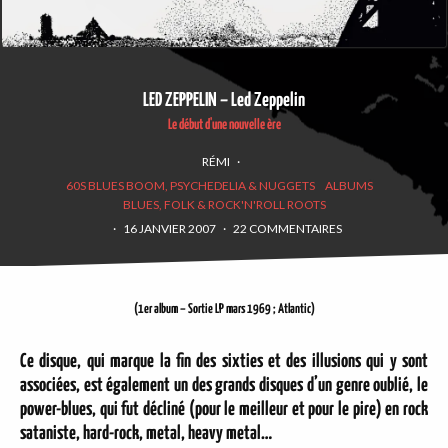
LED ZEPPELIN – Led Zeppelin
Le début d'une nouvelle ère
RÉMI
·
60S BLUES BOOM, PSYCHEDELIA & NUGGETS
ALBUMS
BLUES, FOLK & ROCK'N'ROLL ROOTS
·
16 JANVIER 2007
·
22 COMMENTAIRES
(1er album – Sortie LP mars 1969 ; Atlantic)
Ce disque, qui marque la fin des sixties et des illusions qui y sont
associées, est également un des grands disques d’un genre oublié, le
power-blues, qui fut décliné (pour le meilleur et pour le pire) en rock
sataniste, hard-rock, metal, heavy metal…