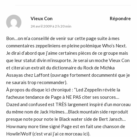
Vieux Con
Répondre
24 avril 2009 à 2 h 20 min
Bon…on m’a conseillé de venir sur cette page suite à mes
commentaires zeppeliniens en pleine polémique Who’s Next.
Je dirai d’abord que j’aime certaines pièces de ce groupe mais
que leur statut divin m’insuporte. Je serai un moche Vieux Con
et citerai un extrait du dictionnaire du Rock de Michka
Assayas chez Laffont (ouvrage fortement docummenté que je
ne saurais trop recommander).
À propos du disque ici chroniqué : “Led Zeppelin révèle la
facheuse tendance de Page à NE PAS citer ses sources…
Dazed and confused est TRÈS largement inspiré d’un morceau
du même nom de Jack Holmes…Black mountain side reproduit
presque note pour note le Black water side de Bert Jansch…
How many more time signé Page est en fait une chanson de
Howlin’Wolf (c’est vrai j’ai ce morceau ici).