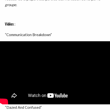
groupe.
Vidéos
:
“Communication Breakdown”
“Dazed And Confused”