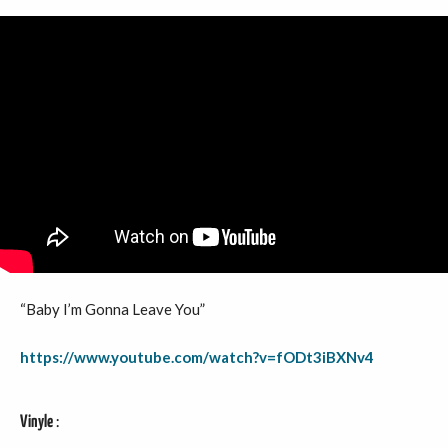
“Baby I’m Gonna Leave You”
https://www.youtube.com/watch?v=fODt3iBXNv4
Vinyle
: