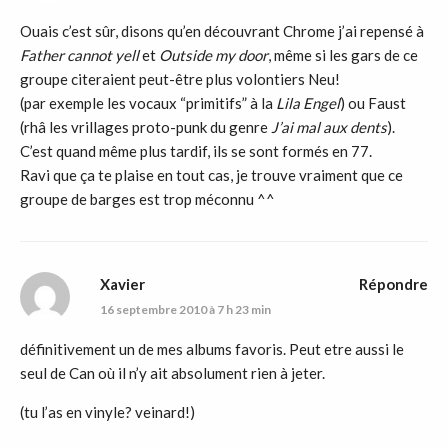
Ouais c’est sûr, disons qu’en découvrant Chrome j’ai repensé à
Father cannot yell
et
Outside my door
, même si les gars de ce
groupe citeraient peut-être plus volontiers Neu!
(par exemple les vocaux “primitifs” à la
Lila Engel
) ou Faust
(rhâ les vrillages proto-punk du genre
J’ai mal aux dents
).
C’est quand même plus tardif, ils se sont formés en 77.
Ravi que ça te plaise en tout cas, je trouve vraiment que ce
groupe de barges est trop méconnu ^^
Xavier
Répondre
16 septembre 2010 à 7 h 23 min
définitivement un de mes albums favoris. Peut etre aussi le
seul de Can où il n’y ait absolument rien à jeter.
(tu l’as en vinyle? veinard!)