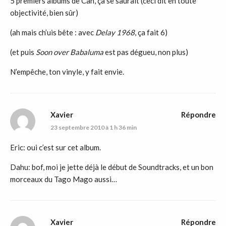
5 premiers albums de Can, ça se saurait (ceci dit en toute
objectivité, bien sûr)
(ah mais ch’uis bête : avec
Delay 1968
, ça fait 6)
(et puis
Soon over Babaluma
est pas dégueu, non plus)
N’empêche, ton vinyle, y fait envie.
Xavier
Répondre
23 septembre 2010 à 1 h 36 min
Eric: oui c’est sur cet album.
Dahu: bof, moi je jette déjà le début de Soundtracks, et un bon
morceaux du Tago Mago aussi…
Xavier
Répondre