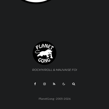
ROCK'N'ROLL & MAUVAISE FOI
PlanetGong - 2005-2026