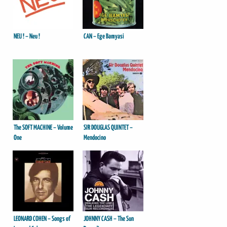
NEU ! – Neu !
CAN – Ege Bamyasi
The SOFT MACHINE – Volume
SIR DOUGLAS QUINTET –
One
Mendocino
LEONARD COHEN – Songs of
JOHNNY CASH – The Sun