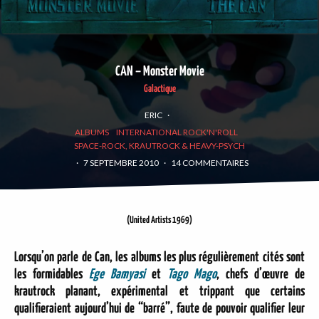
CAN – Monster Movie
Galactique
ERIC
·
ALBUMS
INTERNATIONAL ROCK'N'ROLL
SPACE-ROCK, KRAUTROCK & HEAVY-PSYCH
·
7 SEPTEMBRE 2010
·
14 COMMENTAIRES
(United Artists 1969)
Lorsqu’on parle de Can, les albums les plus régulièrement cités sont
les formidables
Ege Bamyasi
et
Tago Mago
, chefs d’œuvre de
krautrock planant, expérimental et trippant que certains
qualifieraient aujourd’hui de “barré”, faute de pouvoir qualifier leur