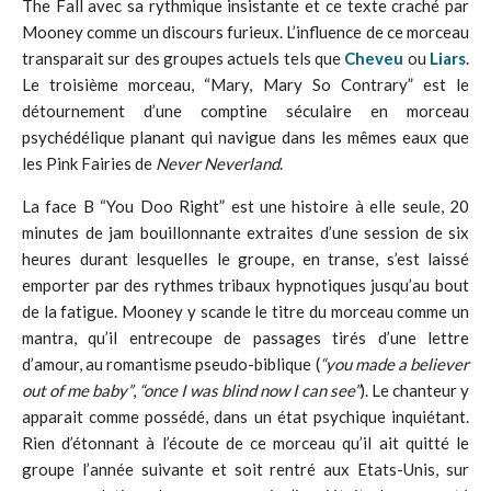
The Fall avec sa rythmique insistante et ce texte craché par
Mooney comme un discours furieux. L’influence de ce morceau
transparait sur des groupes actuels tels que
Cheveu
ou
Liars
.
Le troisième morceau, “Mary, Mary So Contrary” est le
détournement d’une comptine séculaire en morceau
psychédélique planant qui navigue dans les mêmes eaux que
les Pink Fairies de
Never Neverland
.
La face B “You Doo Right” est une histoire à elle seule, 20
minutes de jam bouillonnante extraites d’une session de six
heures durant lesquelles le groupe, en transe, s’est laissé
emporter par des rythmes tribaux hypnotiques jusqu’au bout
de la fatigue. Mooney y scande le titre du morceau comme un
mantra, qu’il entrecoupe de passages tirés d’une lettre
d’amour, au romantisme pseudo-biblique (
“you made a believer
out of me baby”
,
“once I was blind now I can see”
). Le chanteur y
apparait comme possédé, dans un état psychique inquiétant.
Rien d’étonnant à l’écoute de ce morceau qu’il ait quitté le
groupe l’année suivante et soit rentré aux Etats-Unis, sur