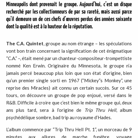
Minneapolis dont provenait le groupe. Aujourd’hui, c’est un disque
recherché par les collectionneurs de par sa rareté, mais aussi parce
qu’il demeure un de ces chefs d’œuvres perdus des années soixante
dont la qualité est à la hauteur de la réputation.
The C.A. Quintet
, groupe au nom étrange – les spéculations
vont bon train concernant la signification de cet énigmatique
“C.A.” –, était mené par un chanteur-compositeur-trompettiste
nommé Ken Erwin. Originaire du Minnesota, le groupe n’a
jamais percé beaucoup plus loin que son état d’origine, bien
qu’un premier single sorti en 1967 (“Mickey”s Monkey”, une
reprise des Miracles) ait connu un certain succès. Sur ce 45
tours, on découvre un groupe de pop enjoué, versé dans le
R&B. Difficile à croire que c’est bien le même groupe qui, deux
ans plus tard, sera à l’origine de
Trip Thru Hell
, album
psychédélique sombre, bad trip au royaume d’Hades.
L’album commence par “Trip Thru Hell Pt. 1”, un morceau de 9
minutes aux allures de marche funèbre, voyage