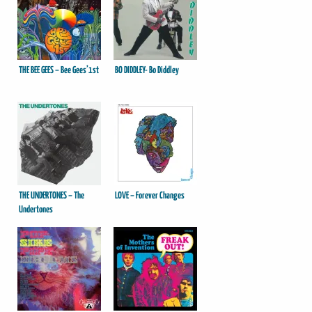
THE BEE GEES – Bee Gees’1st
BO DIDDLEY- Bo Diddley
THE UNDERTONES – The
LOVE – Forever Changes
Undertones