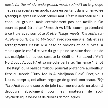
music for the mind / underground music so fine
“) où le groupe
met ses préceptes en application en partant dans un envolée
lysergique après un break renversant. C’est le morceau le plus
connu du groupe, mais certainement pas son meilleur. On
pourrait peut-être citer “Smooth As Milk” comme prétendant
à ce titre avec son côté
Pretty Things meets The Jefferson
Airplane
ou “Blow To My Soul” avec son énergie RnB et ses
arrangements classieux à base de violons et de cuivres. A
moins que le chef d’œuvre du groupe ne se situe dans une de
ces multiples bonus que compte la réédition Sundazed : “Ain’t
No Doubt About It” et sa mélodie parfaite, l’immense “I Shot
The King” ou la ballade folk qui pourrait prétendre au meilleur
titre du monde “Bury Me In A Marijuana Field”. Bref, vous
l’aurez compris, cet album regorge de grands morceaux.
Trip
Thru Hell
est une source de joie incommensurable, un album à
découvrir absolument pour les amateurs de rock
psychédélique weird et de cuivres démoniaques.