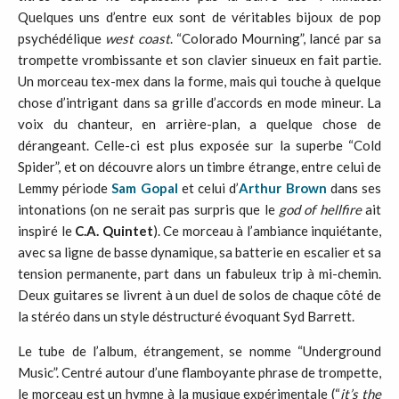
Quelques uns d’entre eux sont de véritables bijoux de pop
psychédélique
west coast
. “Colorado Mourning”, lancé par sa
trompette vrombissante et son clavier sinueux en fait partie.
Un morceau tex-mex dans la forme, mais qui touche à quelque
chose d’intrigant dans sa grille d’accords en mode mineur. La
voix du chanteur, en arrière-plan, a quelque chose de
dérangeant. Celle-ci est plus exposée sur la superbe “Cold
Spider”, et on découvre alors un timbre étrange, entre celui de
Lemmy période
Sam Gopal
et celui d’
Arthur Brown
dans ses
intonations (on ne serait pas surpris que le
god of hellfire
ait
inspiré le
C.A. Quintet
). Ce morceau à l’ambiance inquiétante,
avec sa ligne de basse dynamique, sa batterie en escalier et sa
tension permanente, part dans un fabuleux trip à mi-chemin.
Deux guitares se livrent à un duel de solos de chaque côté de
la stéréo dans un style déstructuré évoquant Syd Barrett.
Le tube de l’album, étrangement, se nomme “Underground
Music”. Centré autour d’une flamboyante phrase de trompette,
le morceau est un hymne à la musique expérimentale (“
it’s the