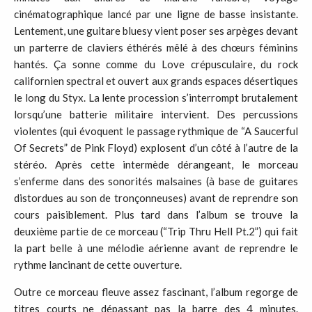
cinématographique lancé par une ligne de basse insistante.
Lentement, une guitare bluesy vient poser ses arpèges devant
un parterre de claviers éthérés mêlé à des chœurs féminins
hantés. Ça sonne comme du Love crépusculaire, du rock
californien spectral et ouvert aux grands espaces désertiques
le long du Styx. La lente procession s’interrompt brutalement
lorsqu’une batterie militaire intervient. Des percussions
violentes (qui évoquent le passage rythmique de “A Saucerful
Of Secrets” de Pink Floyd) explosent d’un côté à l’autre de la
stéréo. Après cette intermède dérangeant, le morceau
s’enferme dans des sonorités malsaines (à base de guitares
distordues au son de tronçonneuses) avant de reprendre son
cours paisiblement. Plus tard dans l’album se trouve la
deuxième partie de ce morceau (“Trip Thru Hell Pt.2”) qui fait
la part belle à une mélodie aérienne avant de reprendre le
rythme lancinant de cette ouverture.
Outre ce morceau fleuve assez fascinant, l’album regorge de
titres courts ne dépassant pas la barre des 4 minutes.