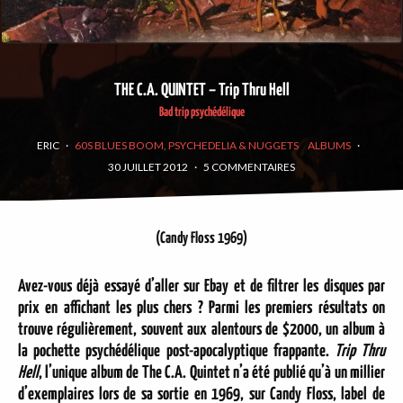
THE C.A. QUINTET – Trip Thru Hell
Bad trip psychédélique
ERIC
·
60S BLUES BOOM, PSYCHEDELIA & NUGGETS
ALBUMS
·
30 JUILLET 2012
·
5 COMMENTAIRES
(Candy Floss 1969)
Avez-vous déjà essayé d’aller sur Ebay et de filtrer les disques par
prix en affichant les plus chers ? Parmi les premiers résultats on
trouve régulièrement, souvent aux alentours de $2000, un album à
la pochette psychédélique post-apocalyptique frappante.
Trip Thru
Hell
, l’unique album de
The C.A. Quintet
n’a été publié qu’à un millier
d’exemplaires lors de sa sortie en 1969, sur Candy Floss, label de