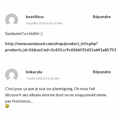
beat4less
Répondre
30 juillet 2012 à 6 h 17 min
Sundazed l’a réédité ;)
http://www.sundazed.com/shop/product_info.php?
products_id=36&osCsid=3c431cc9c6366f35d21a641a8575
bokacola
Répondre
7 août 2012 à 3 h 22 min
C’est pour ça que je suis sur planetgong. On nous fait
découvrir des albums énorme dont on ne soupçonnait meme
pas l’existence…