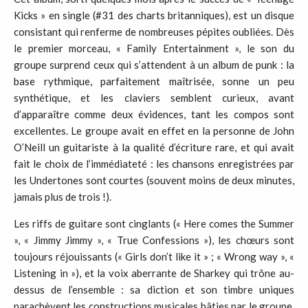
Kicks » en single (#31 des charts britanniques), est un disque
consistant qui renferme de nombreuses pépites oubliées. Dès
le premier morceau, « Family Entertainment », le son du
groupe surprend ceux qui s’attendent à un album de punk : la
base rythmique, parfaitement maîtrisée, sonne un peu
synthétique, et les claviers semblent curieux, avant
d’apparaître comme deux évidences, tant les compos sont
excellentes. Le groupe avait en effet en la personne de John
O’Neill un guitariste à la qualité d’écriture rare, et qui avait
fait le choix de l’immédiateté : les chansons enregistrées par
les Undertones sont courtes (souvent moins de deux minutes,
jamais plus de trois !).
Les riffs de guitare sont cinglants (« Here comes the Summer
», « Jimmy Jimmy », « True Confessions »), les chœurs sont
toujours réjouissants (« Girls don’t like it » ; « Wrong way », «
Listening in »), et la voix aberrante de Sharkey qui trône au-
dessus de l’ensemble : sa diction et son timbre uniques
parachèvent les constructions musicales bâties par le groupe.