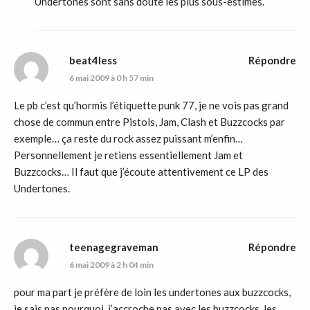
Undertones sont sans doute les plus sous-estimés.
beat4less
Répondre
6 mai 2009 à 0 h 57 min
Le pb c’est qu’hormis l’étiquette punk 77, je ne vois pas grand
chose de commun entre Pistols, Jam, Clash et Buzzcocks par
exemple… ça reste du rock assez puissant m’enfin…
Personnellement je retiens essentiellement Jam et
Buzzcocks… Il faut que j’écoute attentivement ce LP des
Undertones.
teenagegraveman
Répondre
6 mai 2009 à 2 h 04 min
pour ma part je préfère de loin les undertones aux buzzcocks,
je sais pas pourquoi, j’accroche pas avec les buzzcocks, les