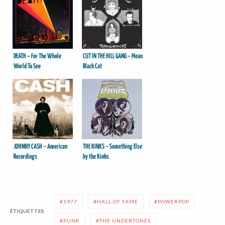
DEATH – For The Whole
CUT IN THE HILL GANG – Mean
World To See
Black Cat
JOHNNY CASH – American
THE KINKS – Something Else
Recordings
by the Kinks
1977
HALL OF FAME
POWERPOP
ÉTIQUETTES
PUNK
THE UNDERTONES