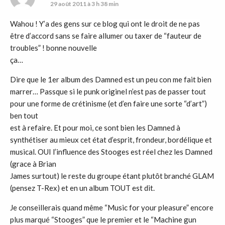
29 août 2011 à 3 h 38 min
Wahou ! Y’a des gens sur ce blog qui ont le droit de ne pas
être d’accord sans se faire allumer ou taxer de
“fauteur de
troubles” ! bonne nouvelle
ça…
Dire que le 1er album des Damned est un peu con me fait bien
marrer… Passque si le punk originel n’est pas de passer tout
pour une forme de crétinisme (et d’en faire une sorte “d’art”)
ben tout
est à refaire. Et pour moi, ce sont bien les Damned à
synthétiser au mieux cet état d’esprit, frondeur, bordélique et
musical. OUI l’influence des Stooges est réel chez les Damned
(grace à Brian
James surtout) le reste du groupe étant plutôt branché GLAM
(pensez T-Rex) et en un album TOUT est dit.
Je conseillerais quand même “Music for your pleasure” encore
plus marqué “Stooges” que le premier et le “Machine gun