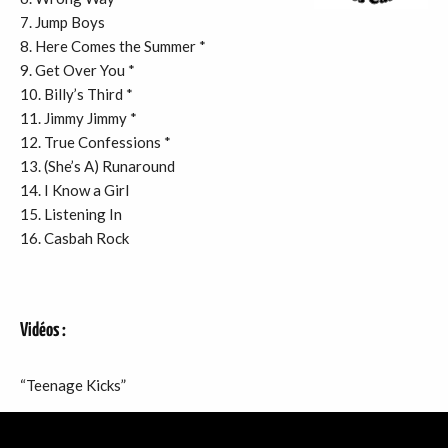
7. Jump Boys
8. Here Comes the Summer *
9. Get Over You *
10. Billy’s Third *
11. Jimmy Jimmy *
12. True Confessions *
13. (She’s A) Runaround
14. I Know a Girl
15. Listening In
16. Casbah Rock
Vidéos :
“Teenage Kicks”