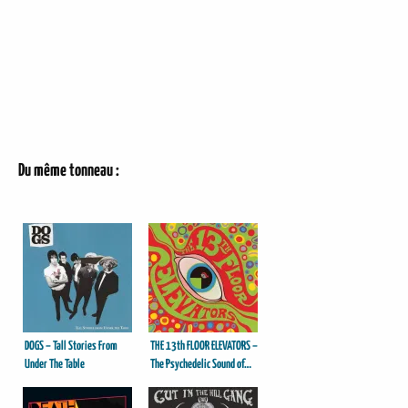
Du même tonneau :
DOGS – Tall Stories From
THE 13th FLOOR ELEVATORS –
Under The Table
The Psychedelic Sound of…