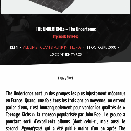
THE UNDERTONES – The Undertones
Implacable Punk-Pop
RÉMI
·
ALBUMS
GLAM & PUNK IN THE 70S
·
11 OCTOBRE 2008
·
15 COMMENTAIRES
(1979 Sire)
The Undertones sont un des groupes les plus injustement méconnus
en France. Quand, une fois tous les trois ans en moyenne, on entend
parler d’eux, c’est immanquablement pour vanter les qualités de «
Teenage Kicks », la chanson popularisée par John Peel. Le groupe a
pourtant sorti d’excellents albums (dont celui-ci, mais aussi le
second,
Hypnotyzed
, qui a été publié moins d’un an après The