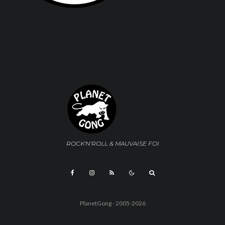
ROCK'N'ROLL & MAUVAISE FOI
PlanetGong - 2005-2026