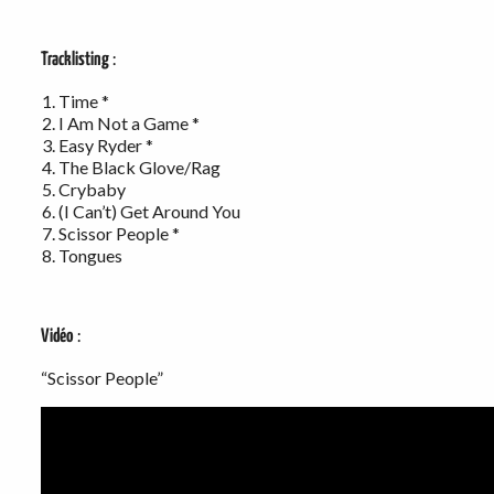
Tracklisting
:
Time *
I Am Not a Game *
Easy Ryder *
The Black Glove/Rag
Crybaby
(I Can’t) Get Around You
Scissor People *
Tongues
Vidéo
:
“Scissor People”