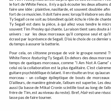
le fort de White Fence, il n’y a qu’à écouter les deux albums d
faire une idée : plaintive, nasillarde, et souvent doublée afi
fort de ce musicien. Il doit faire avec lorsqu’il élabore ses d
Ty Segall ce ne soit au blondinet qu’ait échu le rôle de chan
Ty Segall est dans la pièce, à qui allez vous tendre le mic
souvent Tim Presley qui chante. La raison tient sans doute à l
univers : sur les deux morceaux qu’il compose seul et qu’il
écrasé par la présence de Segall. D’où le choix de ce dernier s
du temps à assurer la batterie.
Pour cela, on s’étonne presque de voir le groupe nommé Ty
White Fence
featuring
Ty Segall. En dehors des deux morceaux 
temps de quelques morceaux, comme “I Am Not A Game” ou l’
celui où la collaboration est la plus égalitaire. C’est claire
guitare psychédélique éclatant. Il en résulte un truc qu’aucun
morceau – un collage épileptique de bouts de morceaux d
D’ailleurs, de manière générale, l’album est superbe. Les de
aussi (la basse de Mikal Cronin scintille tout au long de l’a
frère de Tim, est au niveau du reste). Bref,
Hair
est une réuss
lasse pas de faire tourner.