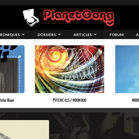
RONIQUES
DOSSIERS
ARTICLES
FORUM
A
ater Blues
PSYCHIC ILLS / MOON DUO
MOON