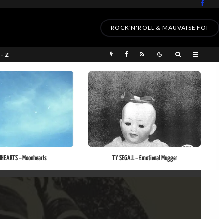
ROCK'N'ROLL & MAUVAISE FOI
 – Z
HEARTS – Moonhearts
TY SEGALL – Emotional Mugger