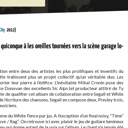
City
2012)
 quiconque à les oreilles tournées vers la scène garage lo-
ion entre deux des artistes les plus prolifiques et inventifs du
te trahissent plus un projet collectif qu’un véritable duo. Les
orter leur pierre à l’édifice. L’inévitable Mikal Cronin pose des
e Donovan des excellents Sic Alps (et producteur attitré de Ty
ette de qualifier cet album de collaboration entre Segall et White
e l’écriture des chansons. Segall en compose deux, Presley trois,
musiciens.
me du White Fence pur jus. A l’exception d’un final noisy, “Time”
e / Rag”. On retrouve ici avec plaisir le jeu de guitare lumineux
y qui donne autant de la voix sur l’album. Le chant n’a jamais été