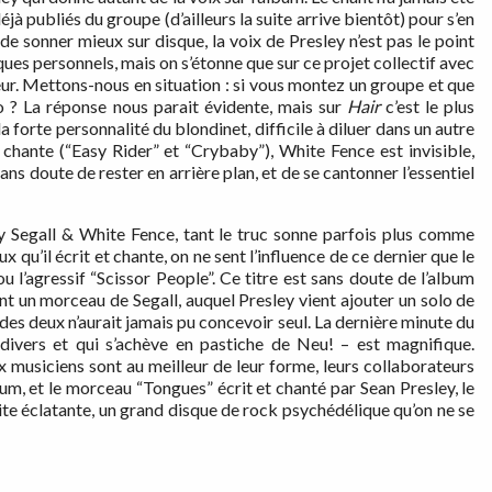
éjà publiés du groupe (d’ailleurs la suite arrive bientôt) pour s’en
n de sonner mieux sur disque, la voix de Presley n’est pas le point
isques personnels, mais on s’étonne que sur ce projet collectif avec
teur. Mettons-nous en situation : si vous montez un groupe et que
ro ? La réponse nous parait évidente, mais sur
Hair
c’est le plus
a forte personnalité du blondinet, difficile à diluer dans un autre
 chante (“Easy Rider” et “Crybaby”), White Fence est invisible,
ans doute de rester en arrière plan, et de se cantonner l’essentiel
 Segall & White Fence, tant le truc sonne parfois plus comme
qu’il écrit et chante, on ne sent l’influence de ce dernier que le
agressif “Scissor People”. Ce titre est sans doute de l’album
ment un morceau de Segall, auquel Presley vient ajouter un solo de
 des deux n’aurait jamais pu concevoir seul. La dernière minute du
ivers et qui s’achève en pastiche de Neu! – est magnifique.
ux musiciens sont au meilleur de leur forme, leurs collaborateurs
lbum, et le morceau “Tongues” écrit et chanté par Sean Presley, le
ite éclatante, un grand disque de rock psychédélique qu’on ne se