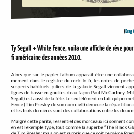
(
Drag 
Ty Segall + White Fence, voila une affiche de rêve pour
fi américaine des années 2010.
Alors que sur le papier l’album apparaît être une collaborat
moment dans le registre du rock lo-fi, les notes de pochet
suspects habituels, piliers de la galaxie Segall viennent app
lignes de basse en gouttes d’eau façon Paul McCartney. Mik
Segall) est aussi de la fête. Le seul élément en fait qui perm
Fence (Tim Presley de son nom civil) demeure la répartition d
et les trois dernières sont des collaborations entre les deux 
Malgré cette parité, l’essentiel des morceaux ici sonnent com
en est l’exemple type, tout comme la superbe “The Black Glov
de Tim Presley, mais on est surpris que ce soit ce même Presle