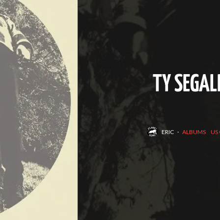
TY SEGAL
ERIC
·
ALBUMS
US 