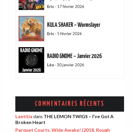
Eric
·
17 février 2026
KULA SHAKER – Wormslayer
Eric
·
5 février 2026
RADIO GNOME – Janvier 2026
Léo
·
30 janvier 2026
ADAM GREEN – Friends Of Mine
Eric
·
13 décembre 2025
COMMENTAIRES RÉCENTS
AMELIA COBURN – Between The Moon
Laetitia
dans
THE LEMON TWIGS – I’ve Got A
Broken Heart
And The Milkman
Parquet Courts, Wide Awake! (2018, Rough