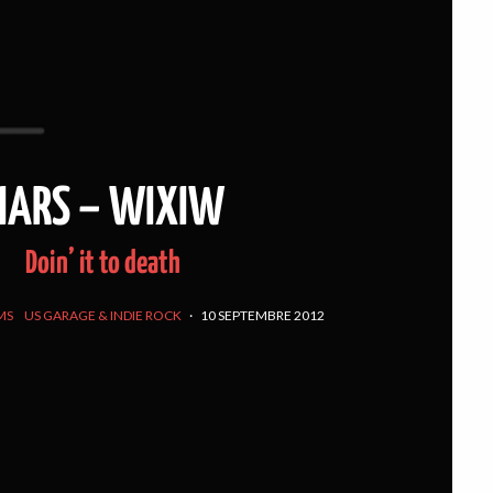
IARS – WIXIW
Doin’ it to death
MS
US GARAGE & INDIE ROCK
·
10 SEPTEMBRE 2012