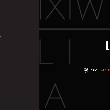
L
ERIC
·
ALBU