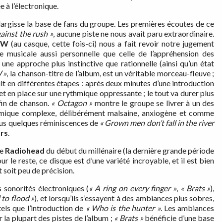
 à l’électronique.
largisse la base de fans du groupe. Les premières écoutes de ce
ainst the rush »
, aucune piste ne nous avait paru extraordinaire.
IW
(au casque, cette fois-ci) nous a fait revoir notre jugement
e musicale aussi personnelle que celle de l’appréhension des
une approche plus instinctive que rationnelle (ainsi qu’un état
 »
, la chanson-titre de l’album, est un véritable morceau-fleuve ;
uit en différentes étapes : après deux minutes d’une introduction
et en place sur une rythmique oppressante ; le tout va durer plus
 fin de chanson.
« Octagon »
montre le groupe se livrer à un des
rythmique complexe, délibérément malsaine, anxiogène et comme
ous quelques réminiscences de
« Grown men don’t fall in the river
ars
.
le
Radiohead
du début du millénaire (la dernière grande période
le reste, ce disque est d’une variété incroyable, et il est bien
 soit peu de précision.
s sonorités électroniques (
« A ring on every finger »
,
« Brats »
),
 to flood »
), et lorsqu’ils s’essayent à des ambiances plus sobres,
tels que l’introduction de
« Who is the hunter »
. Les ambiances
 la plupart des pistes de l’album ;
« Brats »
bénéficie d’une base