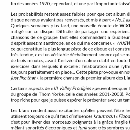
fin des années 1970, cependant, et une part importante laissée
Les probabilités restent assez faibles pour que cet album é
disque ne nous avaient pas renversés, et mis à part
« No.1 ag
Quelques semaines plus tard, une nouvelle écoute de
WIX
mitigé sur ce disque. Difficile de partager une expérienc
chansons de ce groupe, tant elles commandent à l’auditeur 
d’esprit assez misanthrope, en ce qui me concerne).
« WIXIW
ce qui constitue la plus longue piste de ce disque est constr
très tendue, c’est un véritable déchaînement sonore qui se m
de trois minutes, avant l’arrivée d’un calme relatif en toute
exercices dans lesquels il excelle : l’élaboration d’une 
toujours parfaitement en place… Cette piste provoque en n
just like that »
, la première chanson du premier album des
Li
Certains aspects de
« III Valley Prodigies »
peuvent évoquer 
du groupe de Thom Yorke, celle des années 2001-2003). Pour 
trop riche pour que je puisse espérer le présenter avec un tant
Les
Liars
rendent aussi excitantes qu’elles peuvent l’être le
utilisent toujours ce qu’il faut d’influences
krautrock
(
« Flood
c’est pour livrer des morceaux poignants à la grâce fragile 
mêlant sonorités électroniques et
funk
sont très sombres sur