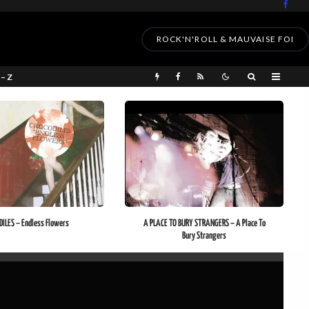
ROCK'N'ROLL & MAUVAISE FOI
 – Z
ILES – Endless Flowers
A PLACE TO BURY STRANGERS – A Place To
Bury Strangers