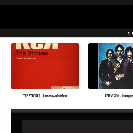
CH
THE STROKES – Comedown Machine
TELEVISION – Marquee