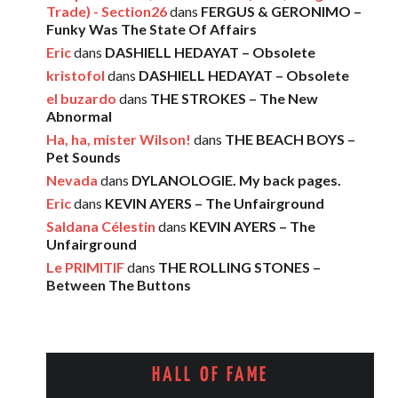
Léo
·
9 décembre 2025
Trade) - Section26
dans
FERGUS & GERONIMO –
Funky Was The State Of Affairs
Eric
dans
DASHIELL HEDAYAT – Obsolete
THE LEMON TWIGS – Go To School
kristofol
dans
DASHIELL HEDAYAT – Obsolete
Léo
·
5 novembre 2025
el buzardo
dans
THE STROKES – The New
Abnormal
Ha, ha, mister Wilson!
dans
THE BEACH BOYS –
FOOD FIGHT – Bercow Bell
Pet Sounds
Nevada
dans
DYLANOLOGIE. My back pages.
Eric
·
2 novembre 2025
Eric
dans
KEVIN AYERS – The Unfairground
Saldana Célestin
dans
KEVIN AYERS – The
Unfairground
AARON FRAZER – Introducing…
Le PRIMITIF
dans
THE ROLLING STONES –
Léo
·
29 octobre 2025
Between The Buttons
HALL OF FAME