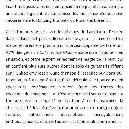
Giant un bassiste fermement décidé à ne pas être cantonné à
un rôle de figurant, et qui tapisse les morceaux d’une assise
rassérénante (« Boucing Boobies », « Poor and bored »).
C’est toujours le cas avec les disques de Lampinen : l’entrée
dans l’album est particulièrement soignée ; il aime en effet
placer en première position un morceau capable de faire fuir
99% des gens :
« Cats
on
the
Moon
»
place donc l’auditeur en
situation, et offre le premier moment de magie de l’album, qui
en contient plusieurs autres, dont le solo de guitare terrifiant
sur « Unhook my leash », une chanson à l’essence punk bas-du-
front au refrain entêtant qui se déroule à mi-parcours en
space-rock extrêmement violent. L’une des forces des
chansons de Lampinen – et c’est encore vrai sur cet album – a
toujours été la capacité de l’auteur à en transformer la
structure et à les faire évoluer pour devenir d’étranges objets
sonores difficilement descriptibles incroyablement
enthousiasmants, et dont l’auteur est identifiable entre mille.