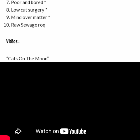
Poor and bored *
Low cut surgery *
Mind over matter *
Raw Sewage roq
Vidéos
:
“Cats On The Moon”