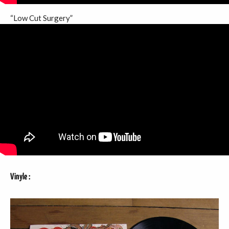
“Low Cut Surgery”
Vinyle
: