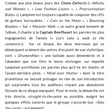
Comme aux plus beaux jours des
Clone
Defects
(
« Whisky
and
Women
»
,
« Low
Fashion
Lovers
»
,
« Procrastination
Babys
»
), Lampinen est toujours capable de composer des riffs
de guitare incroyables :
« Cats
on
the
Moon
»
,
« Bouncing
Boobies
»
. Sur
« Monster
Walk »
, un autre grand moment de
l’album, il chante à la
Captain
Beefheart
les paroles les plus
engageantes de l’année (
« Let
’
s
take
a
walk
to
the
cemetery
»
). Sur ce disque, les deux morceaux qui se
démarquent vraiment des autres d’un point de vue stylistique,
sont
« Drunken
Man
»
, une ballade aussi démembrée et à
l’abandon que son titre le laisse envisager, sur laquelle
Lampinen postillonne ses paroles plus qu’il ne les chante, et
l’avant-dernière piste,
« Mind
over
Matter
»
dont le titre
prometteur ne laissait présager en rien de son introduction
qui surprendra tous les auditeurs n’ayant pas abandonné
l’écoute de ce disque marquant. Pour le reste, la démarche est
très directe,
straight-to-the-point
au possible, malgré les
quelques effets sonores que le groupe s’accorde (sur
«
Take
the
castle »
, notamment).