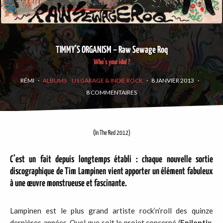
TIMMY’S ORGANISM – Raw Sewage Roq
Who’s your idol ?
RÉMI
·
ALBUMS
US GARAGE & INDIE ROCK
·
8 JANVIER 2013
·
8 COMMENTAIRES
(
In The Red 2012)
C’est un fait depuis longtemps établi : chaque nouvelle sortie
discographique de Tim Lampinen vient apporter un élément fabuleux
à une œuvre monstrueuse et fascinante.
Lampinen est le plus grand artiste rock’n’roll des quinze
dernières années. Quel que soit le projet concerné (
Epileptix
,