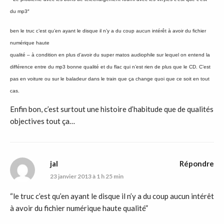
du mp3″
ben le truc c’est qu’en ayant le disque il n’y a du coup aucun intérêt à avoir du fichier
numérique haute
qualité – à condition en plus d’avoir du super matos audiophile sur lequel on entend la
différence entre du mp3 bonne qualité et du flac qui n’est rien de plus que le CD.
C’est
pas en voiture ou sur le baladeur dans le train que ça change quoi que ce soit en tout
cas.
Enfin bon, c’est surtout une histoire d’habitude que de qualités
objectives tout ça…
jal
Répondre
23 janvier 2013 à 1 h 25 min
“le truc c’est qu’en ayant le disque il n’y a du coup aucun intérêt
à avoir du fichier numérique haute qualité”