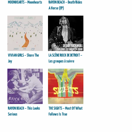
MOONHEARTS – Moonhearts
RAYON BEACH – Death Rides
A Horse (EP)
VIVIAN GIRLS – Share The
LA SCÈNE ROCK DE DETROIT –
Joy
Les groupes à suivre
RAYON BEACH – This Looks
THE SIGHTS – Most Of What
Serious
Follows Is True