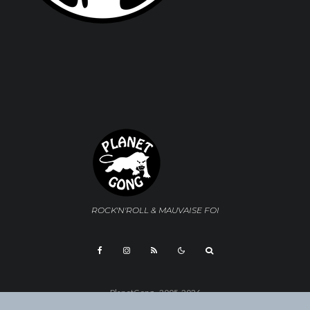
ROCK'N'ROLL & MAUVAISE FOI
PlanetGong - 2005-2026