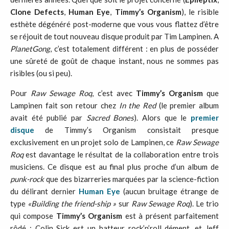
Clone
Defects
,
Human
Eye
,
Timmy
’
s
Organism
), le risible
esthète dégénéré post-moderne que vous vous flattez d’être
se réjouit de tout nouveau disque produit par Tim Lampinen. A
PlanetGong
, c’est totalement différent : en plus de posséder
une sûreté de goût de chaque instant, nous ne sommes pas
risibles (ou si peu).
Pour
Raw
Sewage
Roq
, c’est avec
Timmy
’
s
Organism
que
Lampinen fait son retour chez
In
the
Red
(le premier album
avait été publié par
Sacred
Bones
). Alors que le
premier
disque
de Timmy’s Organism consistait presque
exclusivement en un projet solo de Lampinen, ce
Raw
Sewage
Roq
est davantage le résultat de la collaboration entre trois
musiciens. Ce disque est au final plus proche d’un album de
punk-rock
que des bizarreries marquées par la science-fiction
du délirant dernier
Human
Eye
(aucun bruitage étrange de
type
«
Building
the
friend-ship »
sur
Raw
Sewage
Roq
). Le trio
qui compose
Timmy’s Organism
est à présent parfaitement
rôdé : Colin Sick est un batteur rock’n’roll dément, et Jeff