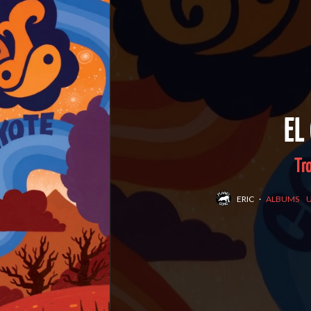
EL
Tr
ERIC
·
ALBUMS
U