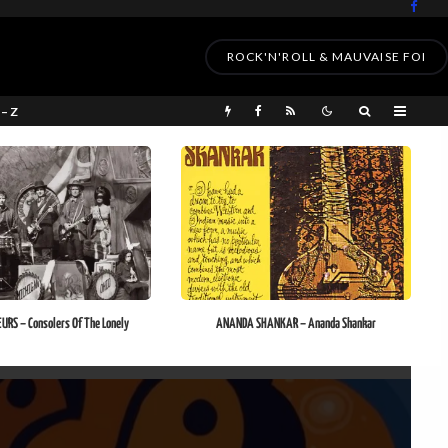
ROCK'N'ROLL & MAUVAISE FOI
 – Z
RS – Consolers Of The Lonely
ANANDA SHANKAR – Ananda Shankar