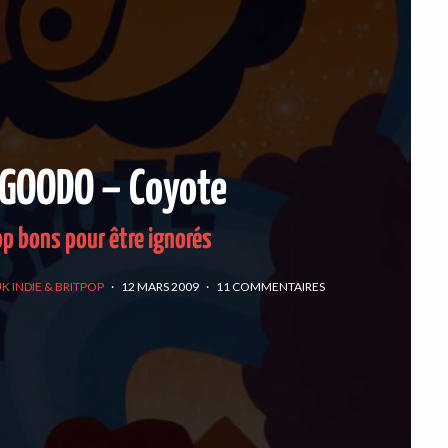
 GOODO – Coyote
op bons pour être ignorés
K INDIE & BRITPOP
·
12 MARS 2009
·
11 COMMENTAIRES