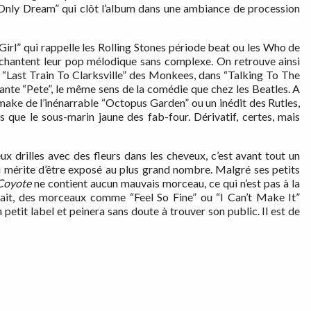
“I Only Dream” qui clôt l’album dans une ambiance de procession
” qui rappelle les Rolling Stones période beat ou les Who de
 chantent leur pop mélodique sans complexe. On retrouve ainsi
“Last Train To Clarksville” des Monkees, dans “Talking To The
sante “Pete”, le même sens de la comédie que chez les Beatles. A
make de l’inénarrable “Octopus Garden” ou un inédit des Rutles,
ue le sous-marin jaune des fab-four. Dérivatif, certes, mais
 drilles avec des fleurs dans les cheveux, c’est avant tout un
i mérite d’être exposé au plus grand nombre. Malgré ses petits
Coyote
ne contient aucun mauvais morceau, ce qui n’est pas à la
ait, des morceaux comme “Feel So Fine” ou “I Can’t Make It”
 petit label et peinera sans doute à trouver son public. Il est de