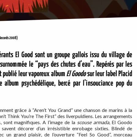
Records 2008)
rants El Good sont un groupe gallois issu du village de
 surnommée le “pays des chutes d’eau”. Repérés par les
t publié leur vaporeux album
El Goodo
sur leur label Placid
album psychédélique, bercé par l’insouciance pop du
amment grâce à “Aren’t You Grand” une chanson de marins à la
’t Think You’re The First” des liverpuldiens. Les arrangements
s, sont magnifiques. A l’image de la
scouse armada
, El Goodo
 savent décorer d’un irrésistible enrobage sixties. Blindé de
c un grand plaisir, de l’ouverture “Feel So Good”, morceau