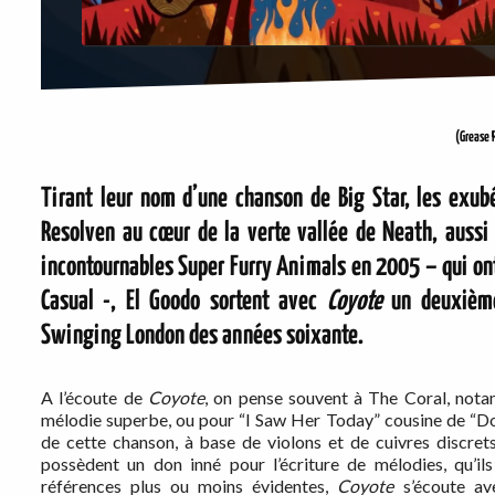
(Grease 
Tirant leur nom d’une chanson de Big Star, les exubé
Resolven au cœur de la verte vallée de Neath, aussi
incontournables Super Furry Animals en 2005 – qui on
Casual -, El Goodo sortent avec
Coyote
un deuxième 
Swinging London des années soixante.
A l’écoute de
Coyote
, on pense souvent à The Coral, not
mélodie superbe, ou pour “I Saw Her Today” cousine de “Don
de cette chanson, à base de violons et de cuivres discret
possèdent un don inné pour l’écriture de mélodies, qu’ils
références plus ou moins évidentes,
Coyote
s’écoute ave