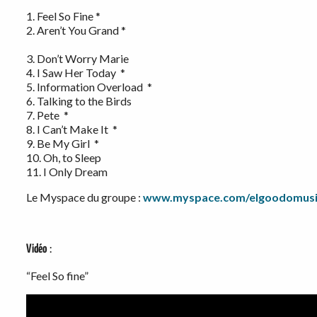
1. Feel So Fine *
2. Aren’t You Grand *
3. Don’t Worry Marie
4. I Saw Her Today *
5. Information Overload *
6. Talking to the Birds
7. Pete *
8. I Can’t Make It *
9. Be My Girl *
10. Oh, to Sleep
11. I Only Dream
Le Myspace du groupe :
www.myspace.com/elgoodomusi
Vidéo
:
“Feel So fine”