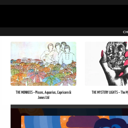
CH
THE MONKEES – Pisces, Aquarius, Capricorn &
THE MYSTERY LIGHTS – The My
Jones Ltd