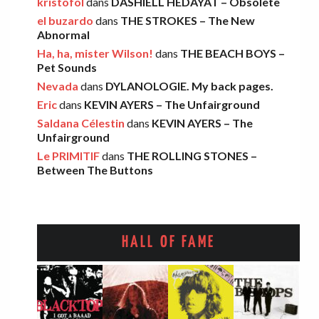
kristofol
dans
DASHIELL HEDAYAT – Obsolete
el buzardo
dans
THE STROKES – The New
Abnormal
FOOD FIGHT – Bercow Bell
Ha, ha, mister Wilson!
dans
THE BEACH BOYS –
Eric
·
2 novembre 2025
Pet Sounds
Nevada
dans
DYLANOLOGIE. My back pages.
Eric
dans
KEVIN AYERS – The Unfairground
AARON FRAZER – Introducing…
Saldana Célestin
dans
KEVIN AYERS – The
Léo
·
29 octobre 2025
Unfairground
Le PRIMITIF
dans
THE ROLLING STONES –
Between The Buttons
HALL OF FAME