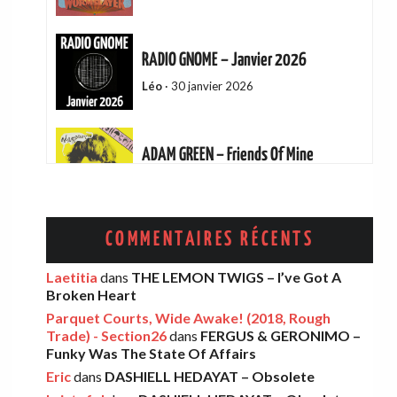
RADIO GNOME – Janvier 2026
Léo
·
30 janvier 2026
ADAM GREEN – Friends Of Mine
Eric
·
13 décembre 2025
AMELIA COBURN – Between The Moon
COMMENTAIRES RÉCENTS
And The Milkman
Laetitia
dans
THE LEMON TWIGS – I’ve Got A
Léo
·
9 décembre 2025
Broken Heart
Parquet Courts, Wide Awake! (2018, Rough
Trade) - Section26
dans
FERGUS & GERONIMO –
THE LEMON TWIGS – Go To School
Funky Was The State Of Affairs
Léo
·
5 novembre 2025
Eric
dans
DASHIELL HEDAYAT – Obsolete