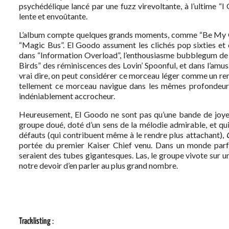
psychédélique lancé par une fuzz virevoltante, à l’ultime 
lente et envoûtante.
L’album compte quelques grands moments, comme “Be My Girl
“Magic Bus”. El Goodo assument les clichés pop sixties et
dans “Information Overload”, l’enthousiasme bubblegum de 
Birds” des réminiscences des Lovin’ Spoonful, et dans l’amu
vrai dire, on peut considérer ce morceau léger comme un re
tellement ce morceau navigue dans les mêmes profondeurs q
indéniablement accrocheur.
Heureusement, El Goodo ne sont pas qu’une bande de joyeux
groupe doué, doté d’un sens de la mélodie admirable, et qu
défauts (qui contribuent même à le rendre plus attachant),
portée du premier Kaiser Chief venu. Dans un monde parf
seraient des tubes gigantesques. Las, le groupe vivote sur un
notre devoir d’en parler au plus grand nombre.
Tracklisting
: