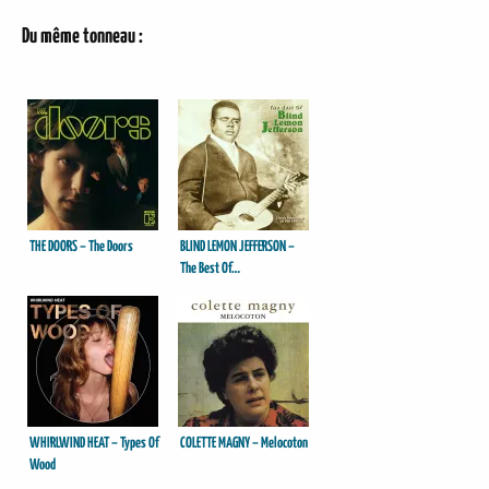
Du même tonneau :
THE DOORS – The Doors
BLIND LEMON JEFFERSON –
The Best Of…
WHIRLWIND HEAT – Types Of
COLETTE MAGNY – Melocoton
Wood