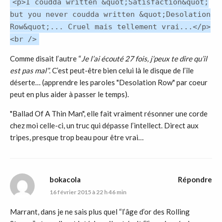
<p>I coudda written &quot;Satisfaction&quot;
but you never coudda written &quot;Desolation
Row&quot;... Cruel mais tellement vrai...</p>
<br />
Comme disait l’autre “
Je l’ai écouté 27 fois, j’peux te dire qu’il
est pas mal”
. C’est peut-être bien celui là le disque de l’île
déserte… (apprendre les paroles "Desolation Row" par coeur
peut en plus aider à passer le temps).
"Ballad Of A Thin Man", elle fait vraiment résonner une corde
chez moi celle-ci, un truc qui dépasse l’intellect. Direct aux
tripes, presque trop beau pour être vrai…
bokacola
Répondre
16 février 2015 à 22 h 46 min
Marrant, dans je ne sais plus quel “l’âge d’or des Rolling