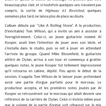
beaucoup plus clair, et si toutefois quelques-uns n’avaient pas
compris, la sortie de
Highway 61 Revisited
, quelques
semaines plus tard, ne laissa plus de place au doute.
L’album débute par “Like A Rolling Stone”. A la production,
(l’inévitable) Tom Wilson, qui a invité un ami à assister à
l’enregistrement. Celui-ci, un jeune guitariste nommé Al
Kooper, avait bien l’intention de jouer avec son idole, et
s’installa dans le studio, puis se mit à jouer en attendant
l’arrivée du groupe. Quand Mike Bloomfield, le guitariste
attitré de Dylan, arriva à son tour et commença à gratter
quelques notes, le jeune Kooper fut tellement impressionné
qu’il retourna en cabine, dépité. Peu après le début de la
session, il supplia Tom Wilson de le laisser jouer, prétendant
avoir une partie d’orgue parfaite pour le morceau. Le
producteur accepta, et les premières notes jouées par Al
Kooper se retrouvèrent sur le morceau qui allait devenir une
référence de la carrière de Dylan. Celui-ci insista même pour
que le volume de la partie d’orgue soit réhaussé sur le mix