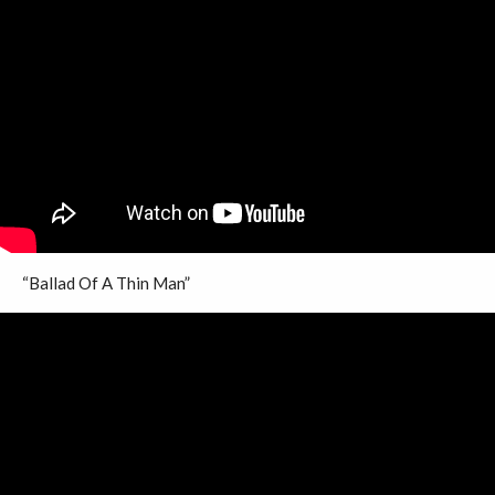
“Ballad Of A Thin Man”