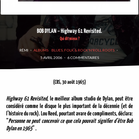
BOB DYLAN – Highway 61 Revisited.
Qui dit mieux ?
RÉMI
·
ALBUMS
BLUES, FOLK & ROCK'N'ROLL ROOTS
·
5 AVRIL 2006
·
6 COMMENTAIRES
(CBS, 30 août 1965)
Highway 61 Revisited
, le meilleur album studio de Dylan, peut être
considéré comme le disque le plus important de la décennie (et de
l’histoire du rock). Lou Reed, pourtant avare de compliments, déclara:
“
Personne ne peut concevoir ce que cela pouvait signifier d’être Bob
Dylan en 1965
” .