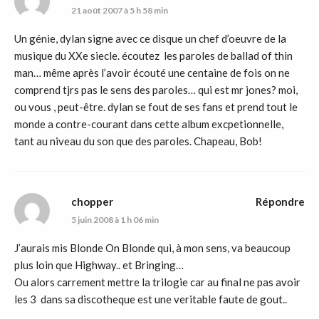
21 août 2007 à 5 h 58 min
Un génie, dylan signe avec ce disque un chef d’oeuvre de la
musique du XXe siecle. écoutez les paroles de ballad of thin
man… même après l’avoir écouté une centaine de fois on ne
comprend tjrs pas le sens des paroles… qui est mr jones? moi,
ou vous , peut-être. dylan se fout de ses fans et prend tout le
monde a contre-courant dans cette album excpetionnelle,
tant au niveau du son que des paroles. Chapeau, Bob!
chopper
Répondre
5 juin 2008 à 1 h 06 min
J’aurais mis Blonde On Blonde qui, à mon sens, va beaucoup
plus loin que Highway.. et Bringing…
Ou alors carrement mettre la trilogie car au final ne pas avoir
les 3 dans sa discotheque est une veritable faute de gout..