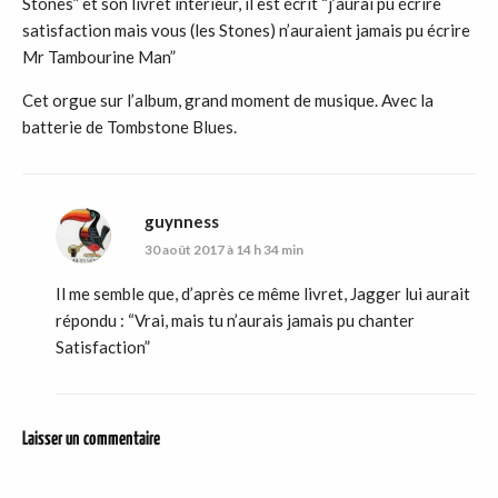
Stones” et son livret intérieur, il est écrit “j’aurai pu écrire
satisfaction mais vous (les Stones) n’auraient jamais pu écrire
Mr Tambourine Man”
Cet orgue sur l’album, grand moment de musique. Avec la
batterie de Tombstone Blues.
guynness
30 août 2017 à 14 h 34 min
Il me semble que, d’après ce même livret, Jagger lui aurait
répondu : “Vrai, mais tu n’aurais jamais pu chanter
Satisfaction”
Laisser un commentaire
DER