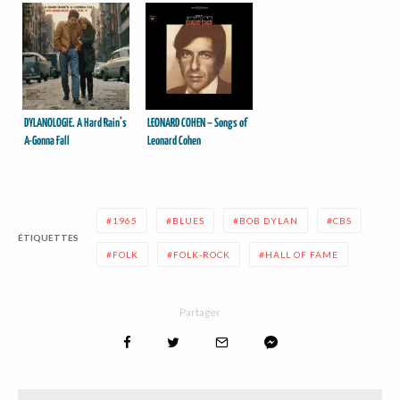
DYLANOLOGIE. A Hard Rain’s
LEONARD COHEN – Songs of
A-Gonna Fall
Leonard Cohen
1965
BLUES
BOB DYLAN
CBS
ÉTIQUETTES
FOLK
FOLK-ROCK
HALL OF FAME
Partager