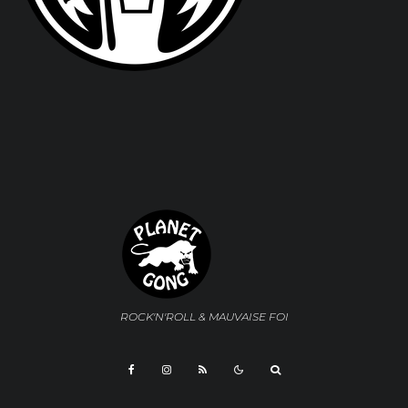
ROCK'N'ROLL & MAUVAISE FOI