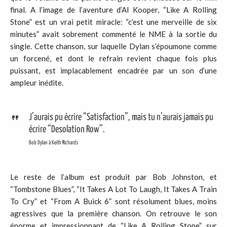
final. A l’image de l’aventure d’Al Kooper, “Like A Rolling
Stone” est un vrai petit miracle: “c’est une merveille de six
minutes” avait sobrement commenté le NME à la sortie du
single. Cette chanson, sur laquelle Dylan s’époumone comme
un forcené, et dont le refrain revient chaque fois plus
puissant, est implacablement encadrée par un son d’une
ampleur inédite.
J’aurais pu écrire “Satisfaction”, mais tu n’aurais jamais pu
écrire “Desolation Row”.
Bob Dylan à Keith Richards
Le reste de l’album est produit par Bob Johnston, et
“Tombstone Blues”, “It Takes A Lot To Laugh, It Takes A Train
To Cry” et “From A Buick 6” sont résolument blues, moins
agressives que la première chanson. On retrouve le son
énorme et impressionnant de “Like A Rolling Stone” sur