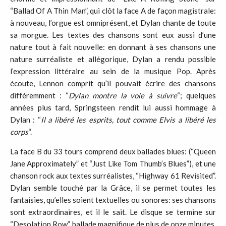
“Ballad Of A Thin Man”, qui clôt la face A de façon magistrale:
à nouveau, l’orgue est omniprésent, et Dylan chante de toute
sa morgue. Les textes des chansons sont eux aussi d’une
nature tout à fait nouvelle: en donnant à ses chansons une
nature surréaliste et allégorique, Dylan a rendu possible
l’expression littéraire au sein de la musique Pop. Après
écoute, Lennon comprit qu’il pouvait écrire des chansons
différemment : “
Dylan montre la voie à suivre
“; quelques
années plus tard, Springsteen rendit lui aussi hommage à
Dylan : “
Il a libéré les esprits, tout comme Elvis a libéré les
corps
“.
La face B du 33 tours comprend deux ballades blues: (“Queen
Jane Approximately” et “Just Like Tom Thumb’s Blues”), et une
chanson rock aux textes surréalistes, “Highway 61 Revisited”.
Dylan semble touché par la Grâce, il se permet toutes les
fantaisies, qu’elles soient textuelles ou sonores: ses chansons
sont extraordinaires, et il le sait. Le disque se termine sur
“Desolation Row”, ballade magnifique de plus de onze minutes,