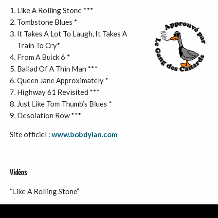
Like A Rolling Stone ***
Tombstone Blues *
It Takes A Lot To Laugh, It Takes A
Train To Cry*
From A Buick 6 *
Ballad Of A Thin Man ***
Queen Jane Approximately *
Highway 61 Revisited ***
Just Like Tom Thumb’s Blues *
Desolation Row ***
Site officiel :
www.bobdylan.com
Vidéos
“Like A Rolling Stone”