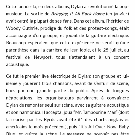
Cette année-là, en deux albums, Dylan a révolutionné la pop-
musique. La sortie de
Bringing It All Back Home
(en janvier)
avait outré la plupart de ses fans. Dans cet album, l’héritier de
Woody Guthrie, prodige du folk et des protest-songs, était
accompagné d’un groupe, et jouait de la guitare électrique.
Beaucoup espéraient que cette expérience ne serait qu’une
parenthèse dans la carrière de leur idole, et le 25 juillet, au
festival de Newport, tous s’attendaient à un concert
acoustique.
Ce fut le premier live électrique de Dylan; son groupe et lui-
même y jouèrent trois chansons, avant de s’enfuir de scène,
hués par une grande partie du public. Après de longues
négociations, les organisateurs parvinrent à convaincre
Dylan de remonter seul sur scène, avec sa guitare acoustique
et son harmonica. Il accepta, joua “Mr. Tambourine Man” (dont
la reprise par les Byrds avait été #1 des charts anglais et
américains le mois précédent), puis “It’s All Over Now, Baby
Blue”, et quitta la scène. Le message ne pouvait pas être