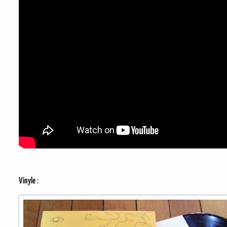
Vinyle
: