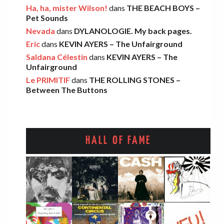
Ha, ha, mister Wilson!
dans
THE BEACH BOYS –
FOOD FIGHT – Bercow Bell
Pet Sounds
Nevada
dans
DYLANOLOGIE. My back pages.
Eric
·
2 novembre 2025
Eric
dans
KEVIN AYERS – The Unfairground
Saldana Célestin
dans
KEVIN AYERS – The
Unfairground
AARON FRAZER – Introducing…
Le PRIMITIF
dans
THE ROLLING STONES –
Léo
·
29 octobre 2025
Between The Buttons
HALL OF FAME