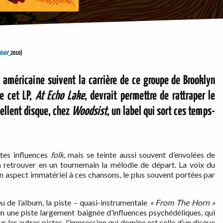
sist
2010)
 américaine suivent la carrière de ce groupe de Brooklyn
e cet LP,
At Echo Lake
, devrait permettre de rattraper le
cellent disque, chez
Woodsist
, un label qui sort ces temps-
tes influences
folk,
mais se teinte aussi souvent d’envolées de
 à retrouver en un tournemain la mélodie de départ. La voix du
un aspect immatériel à ces chansons, le plus souvent portées par
 de l’album, la piste – quasi-instrumentale
« From The Horn »
 une piste largement baignée d’influences psychédéliques, qui
ur les autres pistes, l’impression qui domine est celle d’un disque