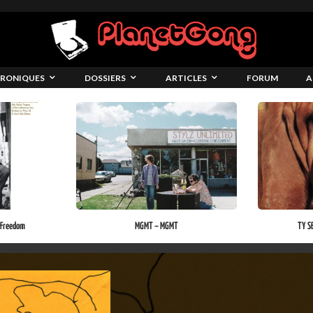
RONIQUES
DOSSIERS
ARTICLES
FORUM
A
 Freedom
MGMT – MGMT
TY S