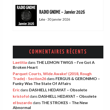
RADIO GNOME – Janvier 2026
Léo
·
30 janvier 2026
ADAM GREEN – Friends Of Mine
Eric
·
13 décembre 2025
COMMENTAIRES RÉCENTS
AMELIA COBURN – Between The Moon
Laetitia
dans
THE LEMON TWIGS – I’ve Got A
Broken Heart
And The Milkman
Parquet Courts, Wide Awake! (2018, Rough
Léo
·
9 décembre 2025
Trade) - Section26
dans
FERGUS & GERONIMO –
Funky Was The State Of Affairs
Eric
dans
DASHIELL HEDAYAT – Obsolete
THE LEMON TWIGS – Go To School
kristofol
dans
DASHIELL HEDAYAT – Obsolete
Léo
·
5 novembre 2025
el buzardo
dans
THE STROKES – The New
Abnormal