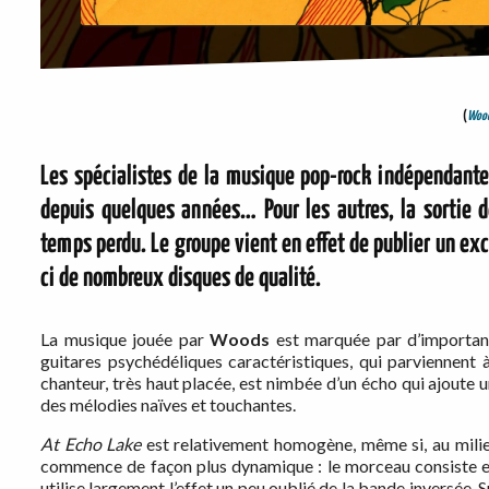
(
Wood
Les spécialistes de la musique pop-rock indépendante
depuis quelques années… Pour les autres, la sortie d
temps perdu. Le groupe vient en effet de publier un ex
ci de nombreux disques de qualité.
La musique jouée par
Woods
est marquée par d’importan
guitares psychédéliques caractéristiques, qui parviennent
chanteur, très haut placée, est nimbée d’un écho qui ajoute 
des mélodies naïves et touchantes.
At Echo Lake
est relativement homogène, même si, au milieu
commence de façon plus dynamique : le morceau consiste en
utilise largement l’effet un peu oublié de la bande inversée. S