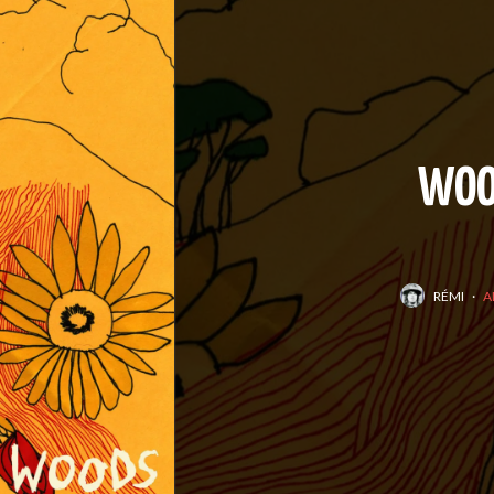
WOOD
RÉMI
·
A