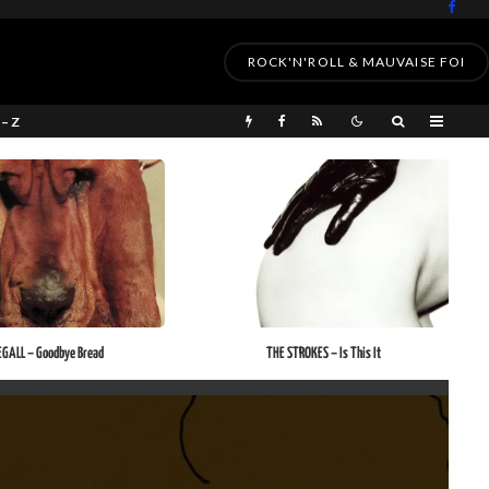
ROCK'N'ROLL & MAUVAISE FOI
 – Z
EGALL – Goodbye Bread
THE STROKES – Is This It