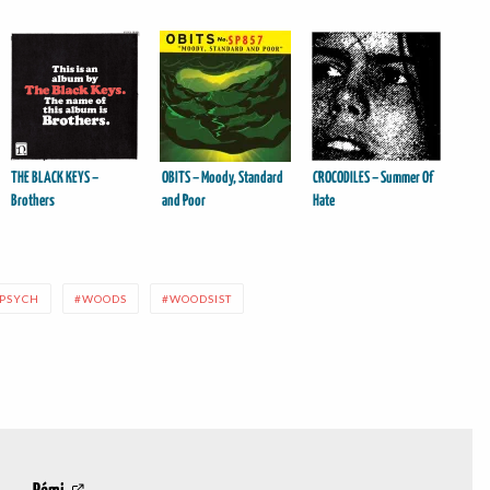
THE BLACK KEYS –
OBITS – Moody, Standard
CROCODILES – Summer Of
Brothers
and Poor
Hate
PSYCH
WOODS
WOODSIST