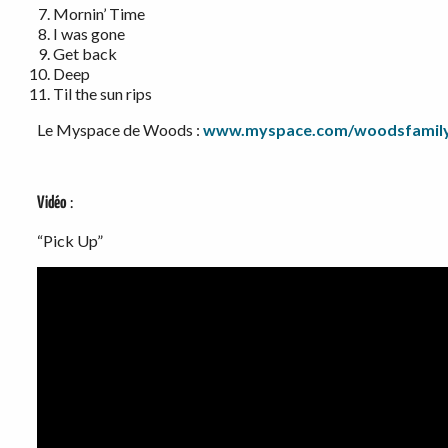
Mornin’ Time
I was gone
Get back
Deep
Til the sun rips
Le Myspace de Woods :
www.myspace.com/woodsfamil
Vidéo
:
“Pick Up”