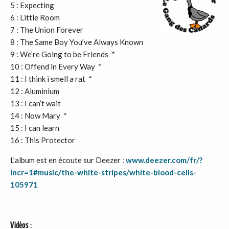
5 : Expecting
6 : Little Room
7 : The Union Forever
8 : The Same Boy You’ve Always Known
9 : We’re Going to be Friends *
10 : Offend in Every Way *
11 : I think i smell a rat *
12 : Aluminium
13 : I can’t wait
14 : Now Mary *
15 : I can learn
16 : This Protector
L’album est en écoute sur Deezer :
www.deezer.com/fr/?
incr=1#music/the-white-stripes/white-blood-cells-
105971
Vidéos
: