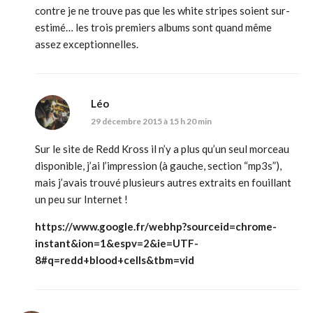
contre je ne trouve pas que les white stripes soient sur-
estimé… les trois premiers albums sont quand même
assez exceptionnelles.
Léo
29 décembre 2015 à 15 h 20 min
Sur le site de Redd Kross il n’y a plus qu’un seul morceau
disponible, j’ai l’impression (à gauche, section “mp3s”),
mais j’avais trouvé plusieurs autres extraits en fouillant
un peu sur Internet !
https://www.google.fr/webhp?sourceid=chrome-
instant&ion=1&espv=2&ie=UTF-
8#q=redd+blood+cells&tbm=vid