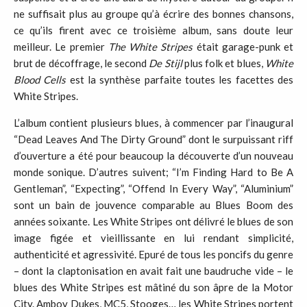
ne suffisait plus au groupe qu’à écrire des bonnes chansons,
ce qu’ils firent avec ce troisième album, sans doute leur
meilleur. Le premier
The White Stripes
était garage-punk et
brut de décoffrage, le second
De Stijl
plus folk et blues,
White
Blood Cells
est la synthèse parfaite toutes les facettes des
White Stripes.
L’album contient plusieurs blues, à commencer par l’inaugural
“Dead Leaves And The Dirty Ground” dont le surpuissant riff
d’ouverture a été pour beaucoup la découverte d’un nouveau
monde sonique. D’autres suivent; “I’m Finding Hard to Be A
Gentleman”, “Expecting”, “Offend In Every Way”, “Aluminium”
sont un bain de jouvence comparable au Blues Boom des
années soixante. Les White Stripes ont délivré le blues de son
image figée et vieillissante en lui rendant simplicité,
authenticité et agressivité. Epuré de tous les poncifs du genre
– dont la claptonisation en avait fait une baudruche vide – le
blues des White Stripes est mâtiné du son âpre de la Motor
City. Amboy Dukes, MC5, Stooges… les White Stripes portent