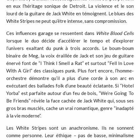
en eux l’héritage sonique de Detroit. La violence et le son
lourd de la guitare de Jack White en témoignent. Le blues des
White Stripes ne peut qu’être intense, sans compromission.
Ces influences garage se ressentent dans
White Blood Cells
lorsque le duo décide d’accélérer le tempo et d’explorer
l’univers exaltant du punk à trois accords. Le boum-boum
binaire de Meg, la voix éraillée de Jack et son jeu de guitare
énervé font de “I Think I Smell a Rat” et surtout “Fell In Love
With A Girl” des classiques punk. Plus fort encore, l’homme-
orchestre démontre qu’il a plus d’une corde à son arc en
exécutant des ballades folk d’une beauté éclatante. Si “Hotel
Yorba” est parfaite autour d’un feu de bois, “We’re Going To
Be Friends” révèle la face cachée de Jack White qui, sous ses
gros bras musclés, cache un vrai romantique, genre “inadapté
à la vie moderne”.
Les White Stripes sont un anachronisme. Ils ne sonnent
comme personne. Leur éthique – pas de basse, minimalisme