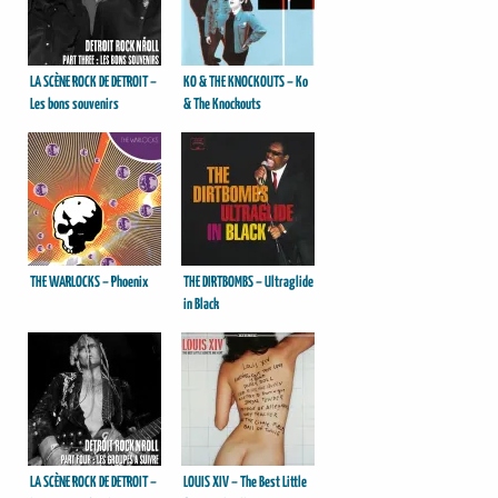
LA SCÈNE ROCK DE DETROIT –
KO & THE KNOCKOUTS – Ko
Les bons souvenirs
& The Knockouts
THE WARLOCKS – Phoenix
THE DIRTBOMBS – Ultraglide
in Black
LA SCÈNE ROCK DE DETROIT –
LOUIS XIV – The Best Little