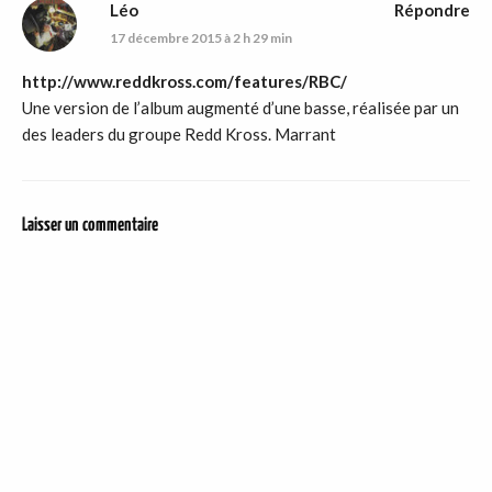
Léo
Répondre
17 décembre 2015 à 2 h 29 min
http://www.reddkross.com/features/RBC/
Une version de l’album augmenté d’une basse, réalisée par un
des leaders du groupe Redd Kross. Marrant
Laisser un commentaire
DER