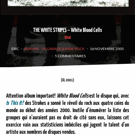
THE WHITE STRIPES – White Blood Cells
Vital
ERIC
·
ALBUMS
US GARAGE & INDIE ROCK
·
16 NOVEMBRE 2005
·
5 COMMENTAIRES
(XL 2001)
Attention album important!
White Blood Cells
est le disque qui, avec
Is This It?
des Strokes a sonné le réveil du rock aux quatre coins du
monde au début des années 2000. Inutile d’énumérer la liste des
groupes qui n’auraient pas eu droit de cité sans eux, laissons cet
exercice vain aux statisticiens imbéciles qui jugent le talent d’un
artiste aux nombres de disques vendus.