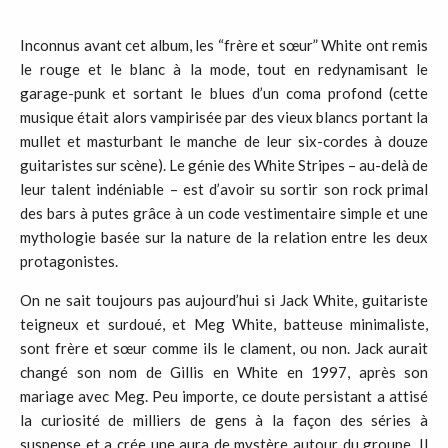
Inconnus avant cet album, les “frère et sœur” White ont remis
le rouge et le blanc à la mode, tout en redynamisant le
garage-punk et sortant le blues d’un coma profond (cette
musique était alors vampirisée par des vieux blancs portant la
mullet et masturbant le manche de leur six-cordes à douze
guitaristes sur scène). Le génie des White Stripes – au-delà de
leur talent indéniable – est d’avoir su sortir son rock primal
des bars à putes grâce à un code vestimentaire simple et une
mythologie basée sur la nature de la relation entre les deux
protagonistes.
On ne sait toujours pas aujourd’hui si Jack White, guitariste
teigneux et surdoué, et Meg White, batteuse minimaliste,
sont frère et sœur comme ils le clament, ou non. Jack aurait
changé son nom de Gillis en White en 1997, après son
mariage avec Meg. Peu importe, ce doute persistant a attisé
la curiosité de milliers de gens à la façon des séries à
suspense et a crée une aura de mystère autour du groupe. Il