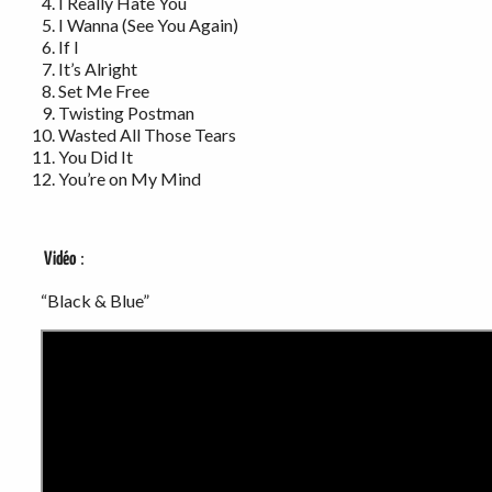
I Really Hate You
I Wanna (See You Again)
If I
It’s Alright
Set Me Free
Twisting Postman
Wasted All Those Tears
You Did It
You’re on My Mind
:
Vidéo
“Black & Blue”