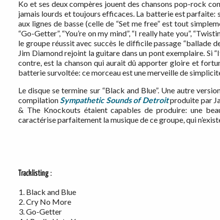
Ko et ses deux compères jouent des chansons pop-rock const
jamais lourds et toujours efficaces. La batterie est parfaite: s
aux lignes de basse (celle de “Set me free” est tout simple
“Go-Getter”, “You’re on my mind”, “I really hate you”, “Twist
le groupe réussit avec succès le difficile passage “ballade de
Jim Diamond rejoint la guitare dans un pont exemplaire. Si “It’s 
contre, est la chanson qui aurait dû apporter gloire et for
batterie survoltée: ce morceau est une merveille de simplicité
Le disque se termine sur “Black and Blue”. Une autre version
compilation
Sympathetic Sounds of Detroit
produite par J
& The Knockouts étaient capables de produire: une beau 
caractérise parfaitement la musique de ce groupe, qui n’exi
:
Tracklisting
Black and Blue
Cry No More
Go-Getter