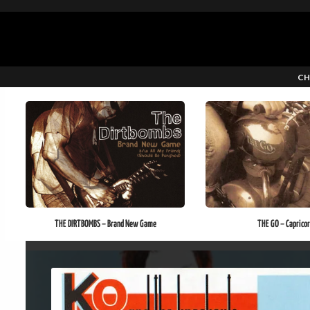
CH
THE DIRTBOMBS – Brand New Game
THE GO – Capricor