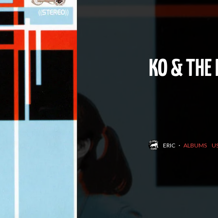
KO & THE
ERIC
·
ALBUMS
US