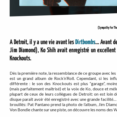
(Sympathy For The
A Detroit, il y a une vie avant les
Dirtbombs
… Avant de 
Jim Diamond), Ko Shih avait enregistré un excellen
Knockouts.
Dès la première note, la ressemblance de ce groupe avec le
est un grand album de Rock’n’Roll. Cependant, si les inf
différente : le son des Knockouts est plus “garage”, moin
(mais parfaitement maîtrisé) et la voix de Ko, douce et mé
plupart de ceux de leurs collègues de Detroit: on est loi
disque paraît avoir été enregistré avec une grande facilité…
brouillés: Pat Pantano prend la photo de l’album, Jim Diamo
Von Bondie chante sur une piste, on découvre les noms des W