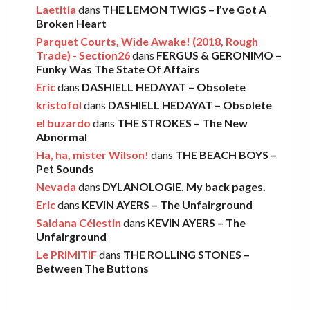
AMELIA COBURN – Between The Moon
Laetitia
dans
THE LEMON TWIGS – I’ve Got A
Broken Heart
And The Milkman
Parquet Courts, Wide Awake! (2018, Rough
Léo
·
9 décembre 2025
Trade) - Section26
dans
FERGUS & GERONIMO –
Funky Was The State Of Affairs
Eric
dans
DASHIELL HEDAYAT – Obsolete
THE LEMON TWIGS – Go To School
kristofol
dans
DASHIELL HEDAYAT – Obsolete
Léo
·
5 novembre 2025
el buzardo
dans
THE STROKES – The New
Abnormal
Ha, ha, mister Wilson!
dans
THE BEACH BOYS –
FOOD FIGHT – Bercow Bell
Pet Sounds
Nevada
dans
DYLANOLOGIE. My back pages.
Eric
·
2 novembre 2025
Eric
dans
KEVIN AYERS – The Unfairground
Saldana Célestin
dans
KEVIN AYERS – The
Unfairground
AARON FRAZER – Introducing…
Le PRIMITIF
dans
THE ROLLING STONES –
Léo
·
29 octobre 2025
Between The Buttons