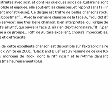
ruites avec soin, et dont les quelques solos de guitare ne sont
olide et enjouée, elle soutient les chansons, et répond sans faillir
ment monstrueuse). Ce disque est truffé de belles chansons rock,
ing postman”… Avec la dernière chanson de la face A, “You did it”,
 service”: une très belle chanson, bien interprétée, où l’orgue de
alright”, qui ouvre la face B, n’a rien d’extraordinaire, “If I”, par
tune à ce groupe… Riff de guitare excellent, chœurs impeccables,
 et d’efficacité.
 de cette excellente chanson est disponible sur l’extraordinaire
ack White en 2001. “Black and Blue” est un résumé de ce que Ko
morceau de Rock, dont le riff incisif et le rythme dansant
ste (malheureusement) plus…