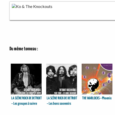
Du même tonneau :
LA SCÈNE ROCK DE DETROIT
LA SCÈNE ROCK DE DETROIT
THE WARLOCKS – Phoenix
– Les groupes à suivre
– Les bons souvenirs