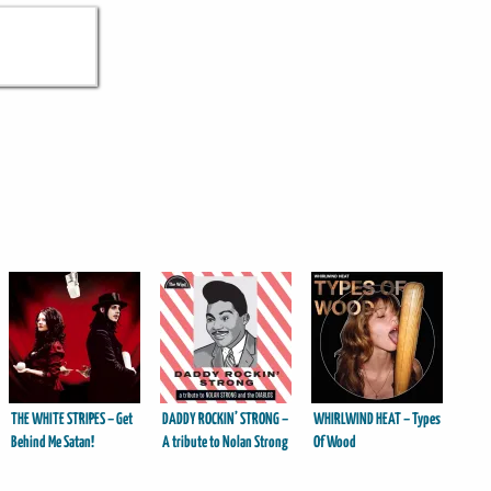
THE WHITE STRIPES – Get
DADDY ROCKIN’ STRONG –
WHIRLWIND HEAT – Types
Behind Me Satan!
A tribute to Nolan Strong
Of Wood
& The Diablos