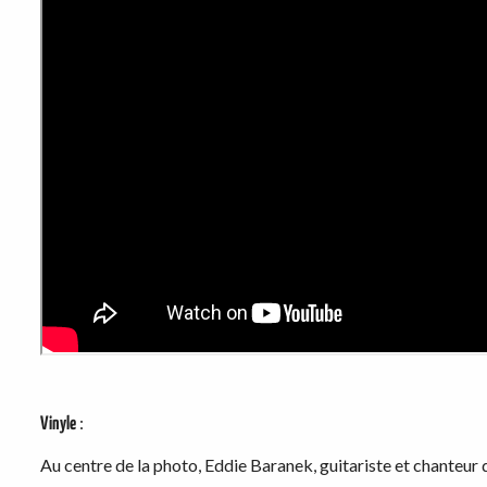
:
Vinyle
Au centre de la photo, Eddie Baranek, guitariste et chanteur