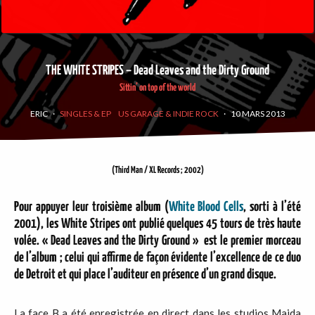
THE WHITE STRIPES – Dead Leaves and the Dirty Ground
Sittin’ on top of the world
ERIC
·
SINGLES & EP
US GARAGE & INDIE ROCK
·
10 MARS 2013
(Third Man / XL Records ; 2002)
Pour appuyer leur troisième album (
White Blood Cells
, sorti à l’été
2001), les
White Stripes
ont publié quelques 45 tours de très haute
volée. « Dead Leaves and the Dirty Ground » est le premier morceau
de l’album ; celui qui affirme de façon évidente l’excellence de ce duo
de Detroit et qui place l’auditeur en présence d’un grand disque.
La face B a été enregistrée en direct dans les studios Maida