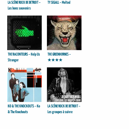
LA SCÈNE ROCK DE DETROIT –
TY SEGALL – Melted
Les bons souvenirs
THE RACONTEURS – Help Us
THE GREENHORNES –
Stranger
★★★★
KO & THE KNOCKOUTS – Ko
LA SCÈNE ROCK DE DETROIT –
& The Knockouts
Les groupes à suivre