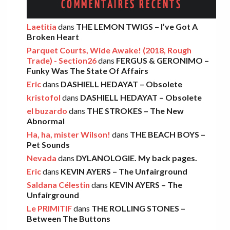
COMMENTAIRES RÉCENTS
AMELIA COBURN – Between The Moon
Laetitia
dans
THE LEMON TWIGS – I’ve Got A
Broken Heart
And The Milkman
Parquet Courts, Wide Awake! (2018, Rough
Léo
·
9 décembre 2025
Trade) - Section26
dans
FERGUS & GERONIMO –
Funky Was The State Of Affairs
Eric
dans
DASHIELL HEDAYAT – Obsolete
THE LEMON TWIGS – Go To School
kristofol
dans
DASHIELL HEDAYAT – Obsolete
Léo
·
5 novembre 2025
el buzardo
dans
THE STROKES – The New
Abnormal
Ha, ha, mister Wilson!
dans
THE BEACH BOYS –
FOOD FIGHT – Bercow Bell
Pet Sounds
Nevada
dans
DYLANOLOGIE. My back pages.
Eric
·
2 novembre 2025
Eric
dans
KEVIN AYERS – The Unfairground
Saldana Célestin
dans
KEVIN AYERS – The
Unfairground
AARON FRAZER – Introducing…
Le PRIMITIF
dans
THE ROLLING STONES –
Léo
·
29 octobre 2025
Between The Buttons