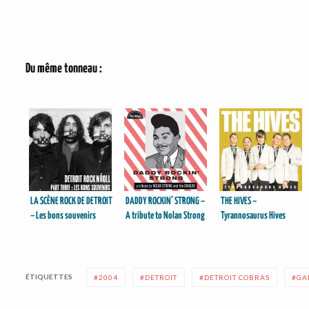
Du même tonneau :
LA SCÈNE ROCK DE DETROIT
DADDY ROCKIN’ STRONG –
THE HIVES –
– Les bons souvenirs
A tribute to Nolan Strong
Tyrannosaurus Hives
& The Diablos
ÉTIQUETTES
2004
DETROIT
DETROIT COBRAS
GA