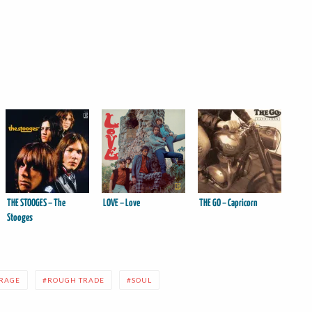
THE STOOGES – The
LOVE – Love
THE GO – Capricorn
Stooges
RAGE
ROUGH TRADE
SOUL