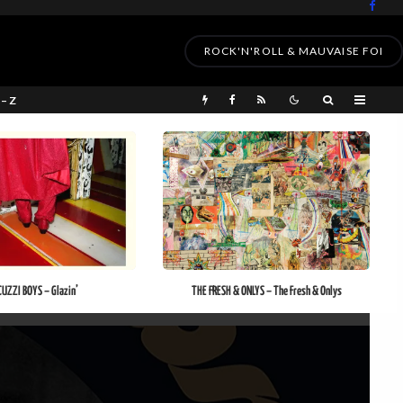
ROCK'N'ROLL & MAUVAISE FOI
 – Z
UZZI BOYS – Glazin’
THE FRESH & ONLYS – The Fresh & Onlys