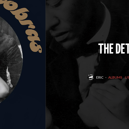
THE DE
ERIC
·
ALBUMS
US