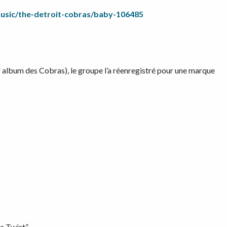
sic/the-detroit-cobras/baby-106485
er album des Cobras), le groupe l’a réenregistré pour une marque
ha Twist”