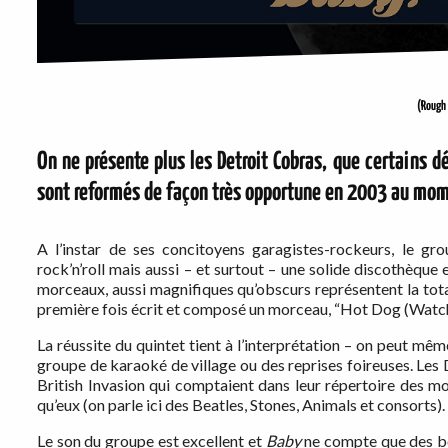
(Rough
On ne présente plus les Detroit Cobras, que certains d
sont reformés de façon très opportune en 2003 au momen
A l’instar de ses concitoyens garagistes-rockeurs, le g
rock’n’roll mais aussi – et surtout – une solide discothèque
morceaux, aussi magnifiques qu’obscurs représentent la tota
première fois écrit et composé un morceau, “Hot Dog (Watch 
La réussite du quintet tient à l’interprétation – on peut mê
groupe de karaoké de village ou des reprises foireuses. Les
British Invasion qui comptaient dans leur répertoire des m
qu’eux (on parle ici des Beatles, Stones, Animals et consorts).
Le son du groupe est excellent et
Baby
ne compte que des bo