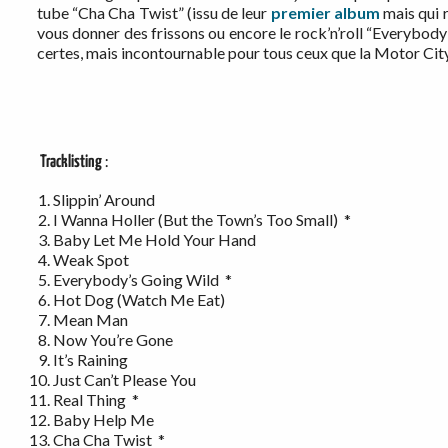
tube “Cha Cha Twist” (issu de leur
premier album
mais qui r
vous donner des frissons ou encore le rock’n’roll “Everybod
certes, mais incontournable pour tous ceux que la Motor City
Tracklisting
:
Slippin’ Around
I Wanna Holler (But the Town’s Too Small) *
Baby Let Me Hold Your Hand
Weak Spot
Everybody’s Going Wild *
Hot Dog (Watch Me Eat)
Mean Man
Now You’re Gone
It’s Raining
Just Can’t Please You
Real Thing *
Baby Help Me
Cha Cha Twist *