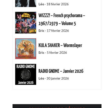
Léo
·
18 février 2026
WIZZZ! – French psychorama –
1967/1979 – Volume 5
Eric
·
17 février 2026
KULA SHAKER – Wormslayer
Eric
·
5 février 2026
RADIO GNOME – Janvier 2026
Léo
·
30 janvier 2026
ADAM GREEN – Friends Of Mine
Eric
·
13 décembre 2025