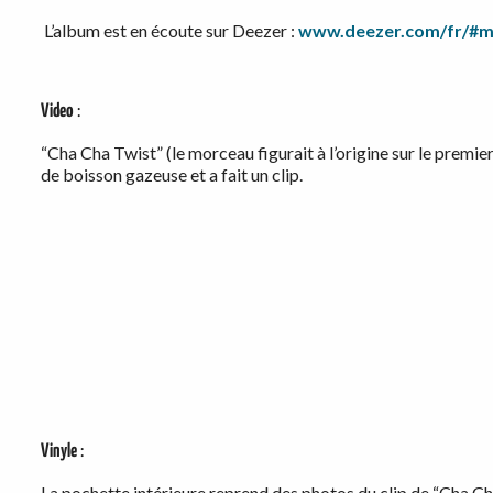
L’album est en écoute sur Deezer :
www.deezer.com/fr/#mu
Video
:
“Cha Cha Twist” (le morceau figurait à l’origine sur le premi
de boisson gazeuse et a fait un clip.
Vinyle
:
La pochette intérieure reprend des photos du clip de “Cha C