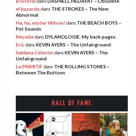
kristofol
dans
DASHIELL HEDAYAT – Obsolete
el buzardo
dans
THE STROKES – The New
Abnormal
FOOD FIGHT – Bercow Bell
Ha, ha, mister Wilson!
dans
THE BEACH BOYS –
Eric
·
2 novembre 2025
Pet Sounds
Nevada
dans
DYLANOLOGIE. My back pages.
Eric
dans
KEVIN AYERS – The Unfairground
AARON FRAZER – Introducing…
Saldana Célestin
dans
KEVIN AYERS – The
Léo
·
29 octobre 2025
Unfairground
Le PRIMITIF
dans
THE ROLLING STONES –
Between The Buttons
HALL OF FAME