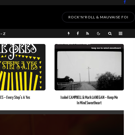
ROCK'N'ROLL & MAUVAISE FOI
 – Z
ES – Every Step’s A Yes
Isobel CAMPBELL & Mark LANEGAN – Keep Me
In Mind Sweetheart