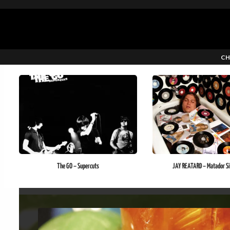
CH
The GO – Supercuts
JAY REATARD – Matador Si