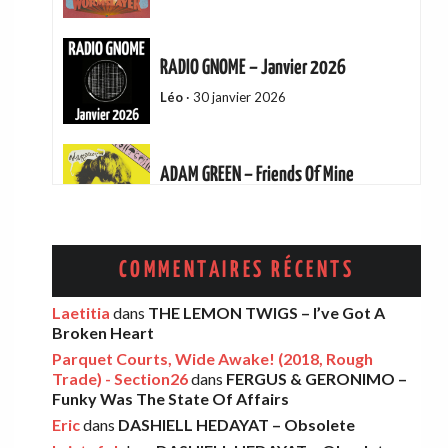
RADIO GNOME – Janvier 2026
Léo
·
30 janvier 2026
ADAM GREEN – Friends Of Mine
Eric
·
13 décembre 2025
AMELIA COBURN – Between The Moon
COMMENTAIRES RÉCENTS
And The Milkman
Laetitia
dans
THE LEMON TWIGS – I’ve Got A
Léo
·
9 décembre 2025
Broken Heart
Parquet Courts, Wide Awake! (2018, Rough
Trade) - Section26
dans
FERGUS & GERONIMO –
THE LEMON TWIGS – Go To School
Funky Was The State Of Affairs
Léo
·
5 novembre 2025
Eric
dans
DASHIELL HEDAYAT – Obsolete