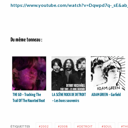
https://www.youtube.com/watch?v=Dqwpd7q-_sE&ab_c
Du même tonneau :
THE GO – Tracking The
LA SCÈNE ROCK DE DETROIT
ADAM GREEN – Garfield
Trail Of The Haunted Beat
– Les bons souvenirs
ÉTIQUETTES
2002
2008
DETROIT
SOUL
TH