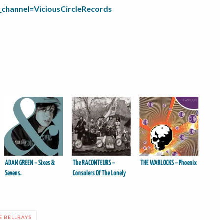
hannel=ViciousCircleRecords
ADAM GREEN – Sixes &
The RACONTEURS –
THE WARLOCKS – Phoenix
Sevens.
Consolers Of The Lonely
E BELLRAYS