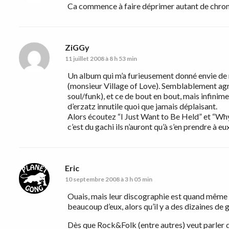
Ca commence à faire déprimer autant de chro
ZiGGy
11 juillet 2008 à 8 h 53 min
Un album qui m’a furieusement donné envie de
(monsieur Village of Love). Semblablement agré
soul/funk), et ce de bout en bout, mais infinime
d’erzatz innutile quoi que jamais déplaisant.
Alors écoutez “I Just Want to Be Held” et “Why
c’est du gachi ils n’auront qu’à s’en prendre à e
Eric
10 septembre 2008 à 3 h 05 min
Ouais, mais leur discographie est quand même 
beaucoup d’eux, alors qu’il y a des dizaines d
Dès que Rock&Folk (entre autres) veut parler d