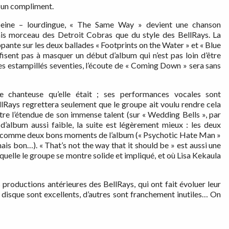
s un compliment.
peine – lourdingue, « The Same Way » devient une chanson
is morceau des Detroit Cobras que du style des BellRays. La
ante sur les deux ballades « Footprints on the Water » et « Blue
isent pas à masquer un début d’album qui n’est pas loin d’être
s estampillés seventies, l’écoute de « Coming Down » sera sans
re chanteuse qu’elle était ; ses performances vocales sont
llRays regrettera seulement que le groupe ait voulu rendre cela
tre l’étendue de son immense talent (sur « Wedding Bells », par
album aussi faible, la suite est légèrement mieux : les deux
nsi comme deux bons moments de l’album (« Psychotic Hate Man »
 mais bon…). « That’s not the way that it should be » est aussi une
aquelle le groupe se montre solide et impliqué, et où Lisa Kekaula
 productions antérieures des BellRays, qui ont fait évoluer leur
 disque sont excellents, d’autres sont franchement inutiles… On