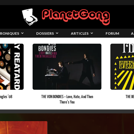
RONIQUES
DOSSIERS
ARTICLES
FORUM
A
ngles ’08
THE VON BONDIES – Love, Hate, And Then
THE BE
There’s You