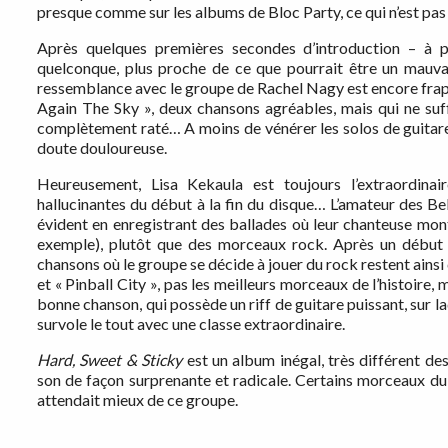
presque comme sur les albums de Bloc Party, ce qui n’est pa
Après quelques premières secondes d’introduction – à 
quelconque, plus proche de ce que pourrait être un mauva
ressemblance avec le groupe de Rachel Nagy est encore frapp
Again The Sky », deux chansons agréables, mais qui ne suff
complètement raté… A moins de vénérer les solos de guitare
doute douloureuse.
Heureusement, Lisa Kekaula est toujours l’extraordinai
hallucinantes du début à la fin du disque… L’amateur des Be
évident en enregistrant des ballades où leur chanteuse mon
exemple), plutôt que des morceaux rock. Après un début d’
chansons où le groupe se décide à jouer du rock restent ai
et « Pinball City », pas les meilleurs morceaux de l’histoire,
bonne chanson, qui possède un riff de guitare puissant, sur l
survole le tout avec une classe extraordinaire.
Hard, Sweet & Sticky
est un album inégal, très différent des
son de façon surprenante et radicale. Certains morceaux du
attendait mieux de ce groupe.