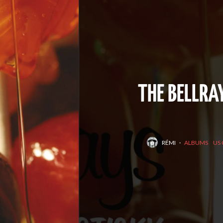
THE BELLRAY
RÉMI
·
ALBUMS
US 