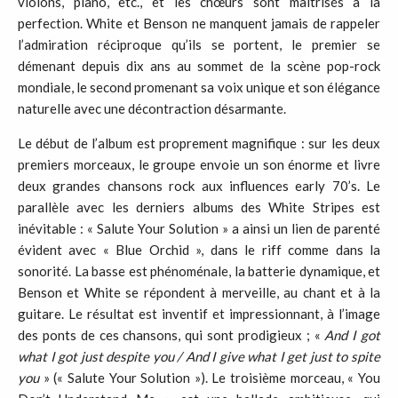
violons, piano, etc., et les chœurs sont maîtrisés à la
perfection. White et Benson ne manquent jamais de rappeler
l’admiration réciproque qu’ils se portent, le premier se
démenant depuis dix ans au sommet de la scène pop-rock
mondiale, le second promenant sa voix unique et son élégance
naturelle avec une décontraction désarmante.
Le début de l’album est proprement magnifique : sur les deux
premiers morceaux, le groupe envoie un son énorme et livre
deux grandes chansons rock aux influences early 70’s. Le
parallèle avec les derniers albums des White Stripes est
inévitable : « Salute Your Solution » a ainsi un lien de parenté
évident avec « Blue Orchid », dans le riff comme dans la
sonorité. La basse est phénoménale, la batterie dynamique, et
Benson et White se répondent à merveille, au chant et à la
guitare. Le résultat est inventif et impressionnant, à l’image
des ponts de ces chansons, qui sont prodigieux ; «
And I got
what I got just despite you / And I give what I get just to spite
you
» (« Salute Your Solution »). Le troisième morceau, « You