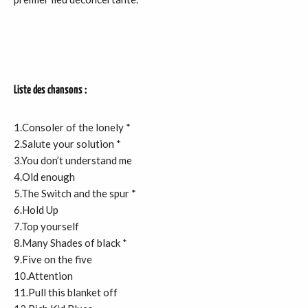
Liste des chansons :
1.Consoler of the lonely *
2.Salute your solution *
3.You don’t understand me
4.Old enough
5.The Switch and the spur *
6.Hold Up
7.Top yourself
8.Many Shades of black *
9.Five on the five
10.Attention
11.Pull this blanket off