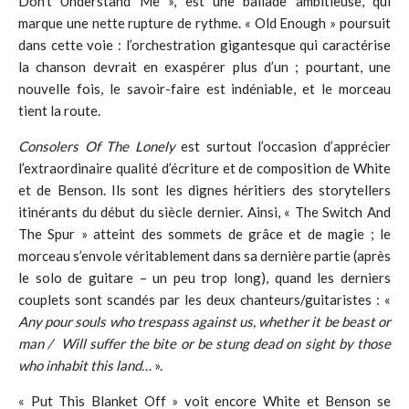
Don’t Understand Me », est une ballade ambitieuse, qui
marque une nette rupture de rythme. « Old Enough » poursuit
dans cette voie : l’orchestration gigantesque qui caractérise
la chanson devrait en exaspérer plus d’un ; pourtant, une
nouvelle fois, le savoir-faire est indéniable, et le morceau
tient la route.
Consolers Of The Lonely
est surtout l’occasion d’apprécier
l’extraordinaire qualité d’écriture et de composition de White
et de Benson. Ils sont les dignes héritiers des storytellers
itinérants du début du siècle dernier. Ainsi, « The Switch And
The Spur » atteint des sommets de grâce et de magie ; le
morceau s’envole véritablement dans sa dernière partie (après
le solo de guitare – un peu trop long), quand les derniers
couplets sont scandés par les deux chanteurs/guitaristes : «
Any pour souls who trespass against us, whether it be beast or
man / Will
suffer the bite or be stung dead on sight by those
who inhabit this land…
».
« Put This Blanket Off » voit encore White et Benson se