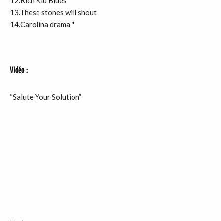
12.Rich Kid Blues
13.These stones will shout
14.Carolina drama *
Vidéo
:
“Salute Your Solution”