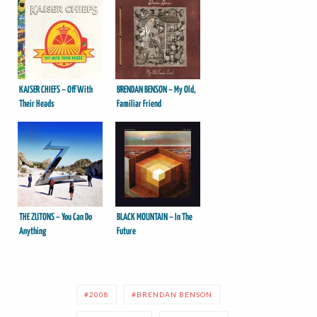
KAISER CHIEFS – Off With
BRENDAN BENSON – My Old,
Their Heads
Familiar Friend
THE ZUTONS – You Can Do
BLACK MOUNTAIN – In The
Anything
Future
2008
BRENDAN BENSON