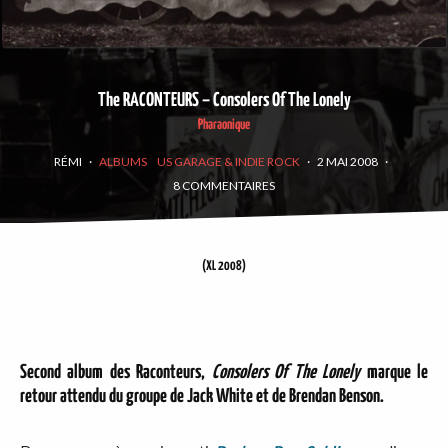
The RACONTEURS – Consolers Of The Lonely
Pharaonique
RÉMI
·
ALBUMS
US GARAGE & INDIE ROCK
·
2 MAI 2008
·
8 COMMENTAIRES
(XL 2008)
Second album des Raconteurs,
Consolers Of The Lonely
marque le
retour attendu du groupe de Jack White et de Brendan Benson.