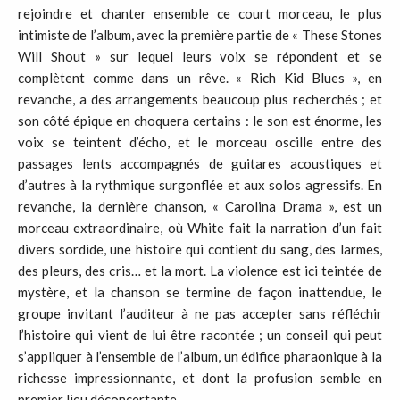
rejoindre et chanter ensemble ce court morceau, le plus
intimiste de l’album, avec la première partie de « These Stones
Will Shout » sur lequel leurs voix se répondent et se
complètent comme dans un rêve. « Rich Kid Blues », en
revanche, a des arrangements beaucoup plus recherchés ; et
son côté épique en choquera certains : le son est énorme, les
voix se teintent d’écho, et le morceau oscille entre des
passages lents accompagnés de guitares acoustiques et
d’autres à la rythmique surgonflée et aux solos agressifs. En
revanche, la dernière chanson, « Carolina Drama », est un
morceau extraordinaire, où White fait la narration d’un fait
divers sordide, une histoire qui contient du sang, des larmes,
des pleurs, des cris… et la mort. La violence est ici teintée de
mystère, et la chanson se termine de façon inattendue, le
groupe invitant l’auditeur à ne pas accepter sans réfléchir
l’histoire qui vient de lui être racontée ; un conseil qui peut
s’appliquer à l’ensemble de l’album, un édifice pharaonique à la
richesse impressionnante, et dont la profusion semble en
premier lieu déconcertante.