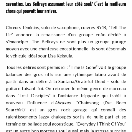
seventies. Les Bellrays assumant leur côté soul? C’est la meilleure
chose qui pouvait leur arriver.
Chœurs féminins, solo de saxophone, cuivres R’n’B, “Tell The
Lie” annonce la renaissance d’un groupe enfin décidé à
s’émanciper. The Bellrays ne sont plus un groupe garage
moyen avec une chanteuse exceptionnelle, ils sont désormais
le véhicule idéal pour Lisa Kekaula.
Tous les délires sont permis ici : “Time Is Gone” voit le groupe
balancer des gros riffs sur une rythmique latino avant de
partir dans un délire à la Santana/Grateful Dead – solo de
guitare faisant foi. On retrouve le même genre de morceau
dans “Lost Disciples” à l’ambiance trippante qui trahit à
nouveau l’influence d’
Abraxas
. “Chainsong (I’ve Been
Searchin’)” est un gros rock garage qui connaît des
ralentissements jazzy chaloupés sortis de nulle part et se
termine en ballade soul acoustique. “Everyday I Think Of You”
est un autre bon morceau soul aussi, mais la grosse surprise