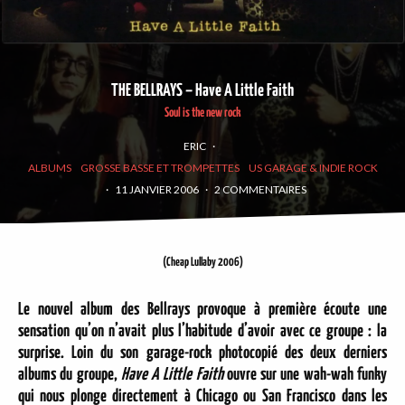
THE BELLRAYS – Have A Little Faith
Soul is the new rock
ERIC
·
ALBUMS
GROSSE BASSE ET TROMPETTES
US GARAGE & INDIE ROCK
·
11 JANVIER 2006
·
2 COMMENTAIRES
(Cheap Lullaby 2006)
Le nouvel album des Bellrays provoque à première écoute une
sensation qu’on n’avait plus l’habitude d’avoir avec ce groupe : la
surprise. Loin du son garage-rock photocopié des deux derniers
albums du groupe,
Have A Little Faith
ouvre sur une wah-wah funky
qui nous plonge directement à Chicago ou San Francisco dans les