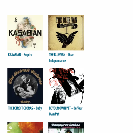
KASABIAN – Empire
THE BLUE VAN – Dear
Independance
THE DETROIT COBRAS – Baby
BE YOUR OWN PET – Be Your
Own Pet