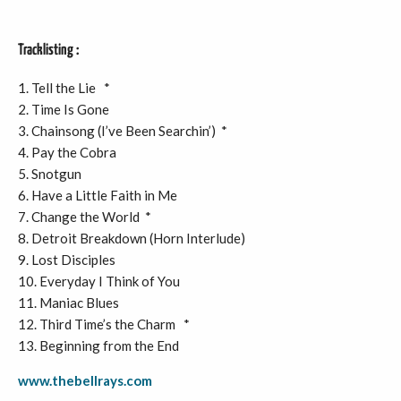
Tracklisting :
1. Tell the Lie *
2. Time Is Gone
3. Chainsong (I’ve Been Searchin’) *
4. Pay the Cobra
5. Snotgun
6. Have a Little Faith in Me
7. Change the World *
8. Detroit Breakdown (Horn Interlude)
9. Lost Disciples
10. Everyday I Think of You
11. Maniac Blues
12. Third Time’s the Charm *
13. Beginning from the End
www.thebellrays.com