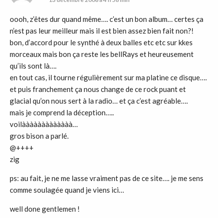
oooh, z’êtes dur quand même…. c’est un bon album… certes ça
n’est pas leur meilleur mais il est bien assez bien fait non?!
bon, d’accord pour le synthé à deux balles etc etc sur kkes
morceaux mais bon ça reste les bellRays et heureusement
qu’ils sont là….
en tout cas, il tourne régulièrement sur ma platine ce disque….
et puis franchement ça nous change de ce rock puant et
glacial qu’on nous sert à la radio… et ça c’est agréable….
mais je comprend la déception…..
voilààààààààààààà…
gros bison a parlé.
@++++
zig
ps: au fait, je ne me lasse vraiment pas de ce site…. je me sens
comme soulagée quand je viens ici…
well done gentlemen !