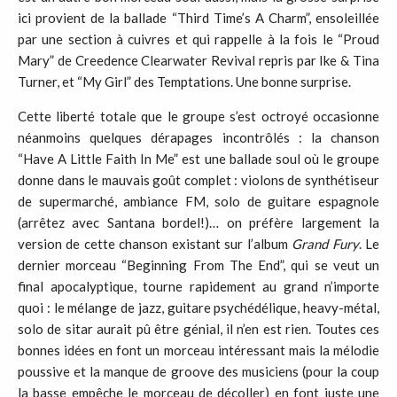
ici provient de la ballade “Third Time’s A Charm”, ensoleillée
par une section à cuivres et qui rappelle à la fois le “Proud
Mary” de Creedence Clearwater Revival repris par Ike & Tina
Turner, et “My Girl” des Temptations. Une bonne surprise.
Cette liberté totale que le groupe s’est octroyé occasionne
néanmoins quelques dérapages incontrôlés : la chanson
“Have A Little Faith In Me” est une ballade soul où le groupe
donne dans le mauvais goût complet : violons de synthétiseur
de supermarché, ambiance FM, solo de guitare espagnole
(arrêtez avec Santana bordel!)… on préfère largement la
version de cette chanson existant sur l’album
Grand Fury
. Le
dernier morceau “Beginning From The End”, qui se veut un
final apocalyptique, tourne rapidement au grand n’importe
quoi : le mélange de jazz, guitare psychédélique, heavy-métal,
solo de sitar aurait pû être génial, il n’en est rien. Toutes ces
bonnes idées en font un morceau intéressant mais la mélodie
poussive et la manque de groove des musiciens (pour la coup
la basse empêche le morceau de décoller) en font juste une