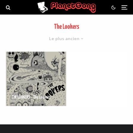
The Lookers
Le plus ancien
THE LOOKERS – The Lookers