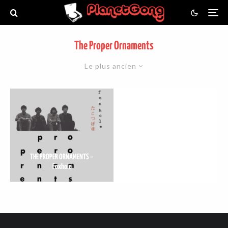
The Proper Ornaments
Le plus ancien
THE PROPER ORNAMENTS –
Foxhole