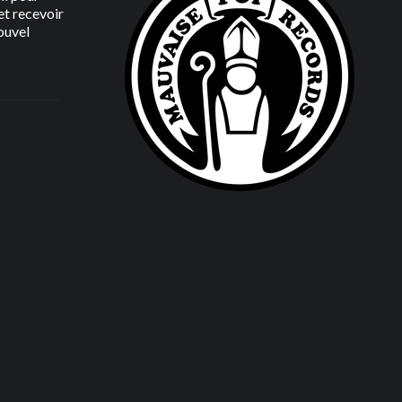
t recevoir
ouvel