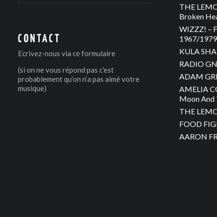
THE LEMON
Broken He
WIZZZ! – F
CONTACT
1967/1979 
KULA SHAK
Ecrivez-nous via
ce formulaire
RADIO GNO
(si on ne vous répond pas c’est
ADAM GREE
probablement qu’on n’a pas aimé votre
musique)
AMELIA C
Moon And 
THE LEMON
FOOD FIGH
AARON FRA