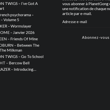
 TWIGS – I’ve Got A
vous abonner à PlanetGong e
art
une notification de chaque n
article par e-mail.
rench psychorama –
– Volume 5
ER – Wormslayer
ME – Janvier 2026
Abonnez-vous
N – Friends Of Mine
OBURN – Between The
The Milkman
 TWIGS – Go To School
T – Bercow Bell
ZER – Introducing…