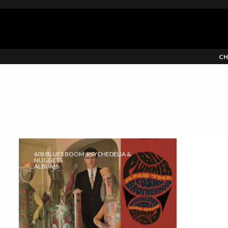
CH
60S BLUES BOOM, PSYCHEDELIA &
NUGGETS
ALBUMS