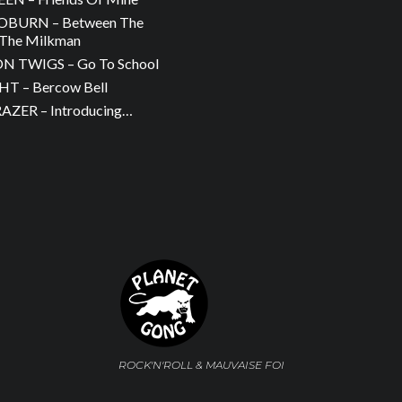
OBURN – Between The
The Milkman
 TWIGS – Go To School
T – Bercow Bell
ZER – Introducing…
ROCK'N'ROLL & MAUVAISE FOI