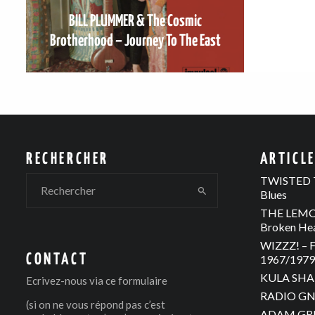
BILL PLUMMER & The Cosmic
Brotherhood – Journey To The East
RECHERCHER
ARTICL
TWISTED T
Blues
THE LEMON
Broken He
WIZZZ! – F
CONTACT
1967/1979 
KULA SHAK
Ecrivez-nous via
ce formulaire
RADIO GNO
(si on ne vous répond pas c’est
ADAM GREE