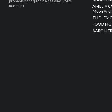
probablement qu’on n’a pas aimé votre
musique)
AMELIA C
Moon And 
THE LEMON
FOOD FIGH
AARON FRA