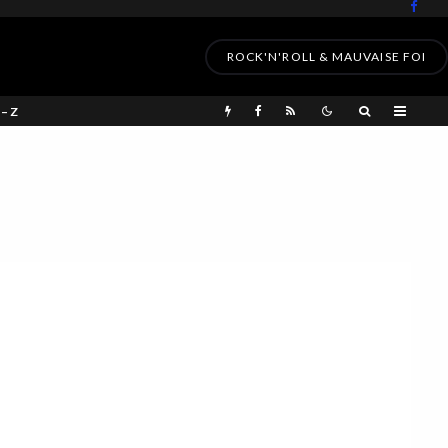
ROCK'N'ROLL & MAUVAISE FOI
 – Z