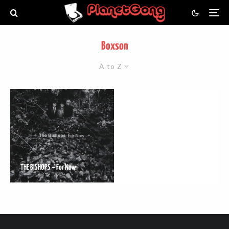
Boxson
A to Z
THE BISHOPS – For Now