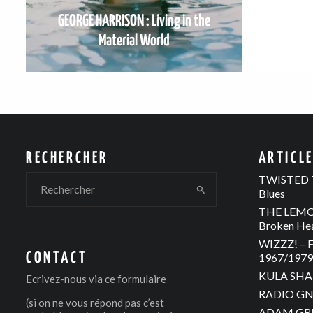
GEORGE HARRISON : Living in the
Material World
RECHERCHER
ARTICL
TWISTED T
Blues
THE LEMON
Broken He
WIZZZ! – F
CONTACT
1967/1979 
KULA SHAK
Ecrivez-nous via
ce formulaire
RADIO GNO
(si on ne vous répond pas c’est
ADAM GREE