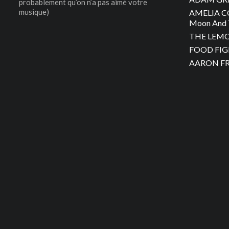
probablement qu’on n’a pas aimé votre
musique)
AMELIA C
Moon And 
THE LEMON
FOOD FIGH
AARON FRA