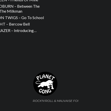
OBURN – Between The
The Milkman
 TWIGS – Go To School
T – Bercow Bell
ZER – Introducing…
ROCK'N'ROLL & MAUVAISE FOI