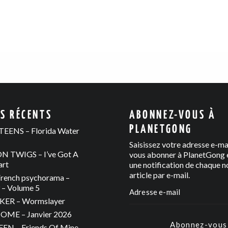
ES RÉCENTS
ABONNEZ-VOUS À
PLANETGONG
EENS – Florida Water
Saisissez votre adresse e-ma
 TWIGS – I’ve Got A
vous abonner à PlanetGong e
art
une notification de chaque n
article par e-mail.
rench psychorama –
– Volume 5
ER – Wormslayer
ME – Janvier 2026
Abonnez-vous
N – Friends Of Mine