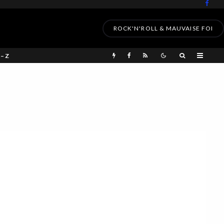
ROCK'N'ROLL & MAUVAISE FOI
 – Z